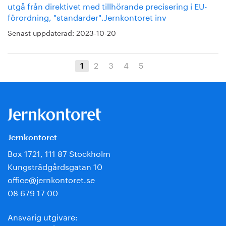
utgå från direktivet med tillhörande precisering i EU-
förordning, "standarder".Jernkontoret inv
Senast uppdaterad:
2023-10-20
2
3
4
5
1
Jernkontoret
Box 1721, 111 87 Stockholm
Kungsträdgårdsgatan 10
office@jernkontoret.se
08 679 17 00
Ansvarig utgivare: