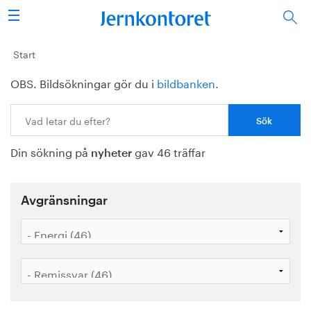
Sök
Stålindustrin
Start
OBS. Bildsökningar gör du i
bildbanken
.
Vision 2050
Sök:
Forskning/utbildning
Din sökning på
gav 46 träffar
Energi/miljö
nyheter
Vi tycker
Avgränsningar
Publicerat
Bildbank
Om oss