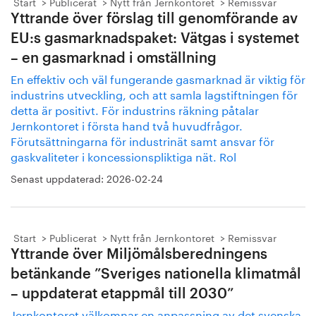
Start
Publicerat
Nytt från Jernkontoret
Remissvar
Yttrande över förslag till genomförande av
EU:s gasmarknadspaket: Vätgas i systemet
– en gasmarknad i omställning
En effektiv och väl fungerande gasmarknad är viktig för
industrins utveckling, och att samla lagstiftningen för
detta är positivt. För industrins räkning påtalar
Jernkontoret i första hand två huvudfrågor.
Förutsättningarna för industrinät samt ansvar för
gaskvaliteter i koncessionspliktiga nät. Rol
Senast uppdaterad:
2026-02-24
Start
Publicerat
Nytt från Jernkontoret
Remissvar
Yttrande över Miljömålsberedningens
betänkande ”Sveriges nationella klimatmål
– uppdaterat etappmål till 2030”
Jernkontoret välkomnar en anpassning av det svenska