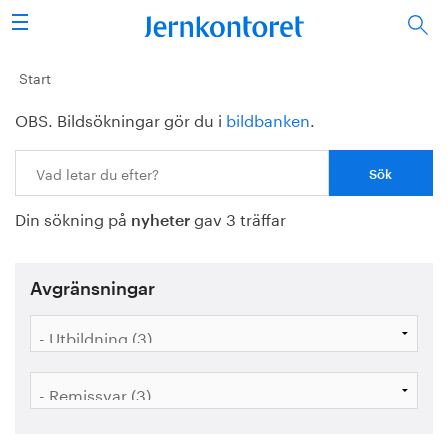
Sök
Stålindustrin
Start
OBS. Bildsökningar gör du i
bildbanken
.
Vision 2050
Sök:
Forskning/utbildning
Din sökning på
gav 3 träffar
Energi/miljö
nyheter
Vi tycker
Avgränsningar
Publicerat
Bildbank
Om oss