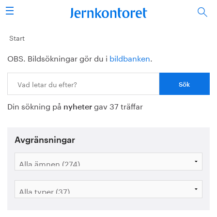
Sök
Stålindustrin
Start
OBS. Bildsökningar gör du i
bildbanken
.
Vision 2050
Sök:
Forskning/utbildning
Din sökning på
gav 37 träffar
Energi/miljö
nyheter
Vi tycker
Avgränsningar
Publicerat
Bildbank
Om oss