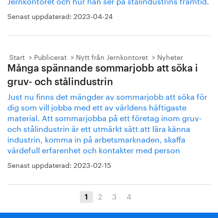
Jernkontoret och hur han ser på stålindustrins framtid.
Senast uppdaterad:
2023-04-24
Start
Publicerat
Nytt från Jernkontoret
Nyheter
Många spännande sommarjobb att söka i
gruv- och stålindustrin
Just nu finns det mängder av sommarjobb att söka för
dig som vill jobba med ett av världens häftigaste
material. Att sommarjobba på ett företag inom gruv-
och stålindustrin är ett utmärkt sätt att lära känna
industrin, komma in på arbetsmarknaden, skaffa
värdefull erfarenhet och kontakter med person
Senast uppdaterad:
2023-02-15
2
3
4
1