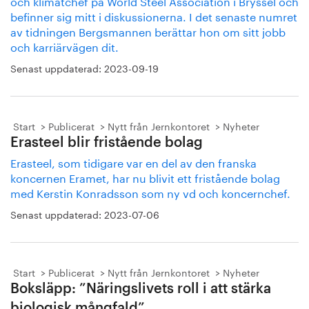
och klimatchef på World Steel Association i Bryssel och
befinner sig mitt i diskussionerna. I det senaste numret
av tidningen Bergsmannen berättar hon om sitt jobb
och karriärvägen dit.
Senast uppdaterad:
2023-09-19
Start
Publicerat
Nytt från Jernkontoret
Nyheter
Erasteel blir fristående bolag
Erasteel, som tidigare var en del av den franska
koncernen Eramet, har nu blivit ett fristående bolag
med Kerstin Konradsson som ny vd och koncernchef.
Senast uppdaterad:
2023-07-06
Start
Publicerat
Nytt från Jernkontoret
Nyheter
Boksläpp: ”Näringslivets roll i att stärka
biologisk mångfald”