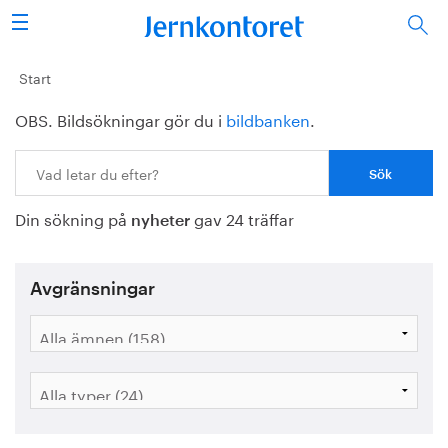
Sök
Stålindustrin
Start
OBS. Bildsökningar gör du i
bildbanken
.
Vision 2050
Sök:
Forskning/utbildning
Din sökning på
gav 24 träffar
Energi/miljö
nyheter
Vi tycker
Avgränsningar
Publicerat
Bildbank
Om oss