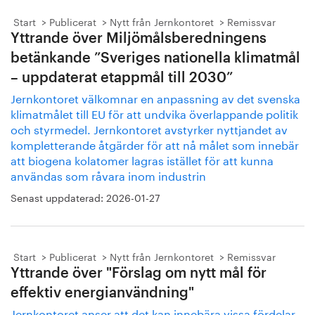
Start
Publicerat
Nytt från Jernkontoret
Remissvar
Yttrande över Miljömålsberedningens
betänkande ”Sveriges nationella klimatmål
– uppdaterat etappmål till 2030”
Jernkontoret välkomnar en anpassning av det svenska
klimatmålet till EU för att undvika överlappande politik
och styrmedel. Jernkontoret avstyrker nyttjandet av
kompletterande åtgärder för att nå målet som innebär
att biogena kolatomer lagras istället för att kunna
användas som råvara inom industrin
Senast uppdaterad:
2026-01-27
Start
Publicerat
Nytt från Jernkontoret
Remissvar
Yttrande över "Förslag om nytt mål för
effektiv energianvändning"
Jernkontoret anser att det kan innebära vissa fördelar