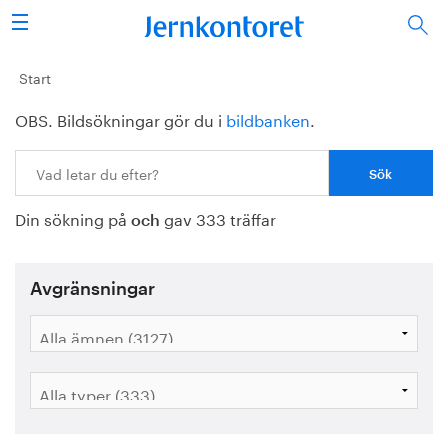
Sök
Stålindustrin
Start
OBS. Bildsökningar gör du i
bildbanken
.
Vision 2050
Sök:
Forskning/utbildning
Din sökning på
gav 333 träffar
Energi/miljö
och
Vi tycker
Avgränsningar
Publicerat
Bildbank
Om oss