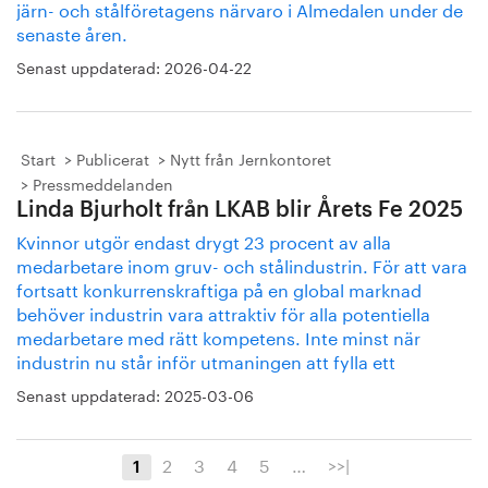
järn- och stålföretagens närvaro i Almedalen under de
senaste åren.
Senast uppdaterad:
2026-04-22
Start
Publicerat
Nytt från Jernkontoret
Pressmeddelanden
Linda Bjurholt från LKAB blir Årets Fe 2025
Kvinnor utgör endast drygt 23 procent av alla
medarbetare inom gruv- och stålindustrin. För att vara
fortsatt konkurrenskraftiga på en global marknad
behöver industrin vara attraktiv för alla potentiella
medarbetare med rätt kompetens. Inte minst när
industrin nu står inför utmaningen att fylla ett
Senast uppdaterad:
2025-03-06
2
3
4
5
…
>>|
1