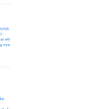
ytisk
tt
ar ett
ng nya
ska
olv år