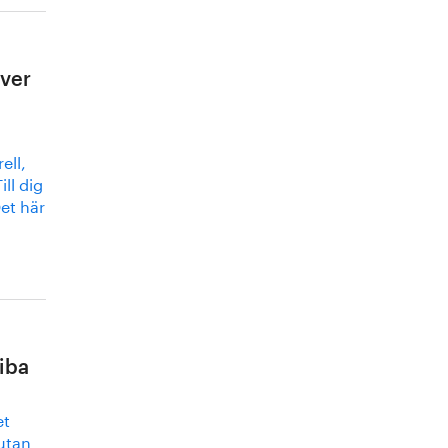
ver
ell,
ll dig
et här
iba
et
 utan