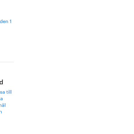
 den 1
nd
a till
ka
mäl
n