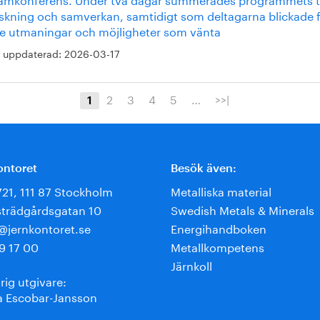
rskning och samverkan, samtidigt som deltagarna blickade 
e utmaningar och möjligheter som vänta
 uppdaterad:
2026-03-17
2
3
4
5
…
>>|
1
ontoret
Besök även:
721, 111 87 Stockholm
Metalliska material
trädgårdsgatan 10
Swedish Metals & Minerals
e@jernkontoret.se
Energihandboken
9 17 00
Metallkompetens
Järnkoll
rig utgivare:
 Escobar-Jansson