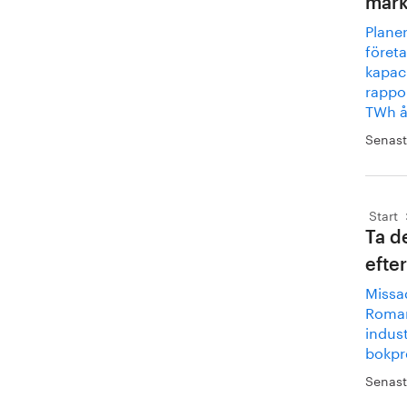
mark
Planer
föret
kapaci
rappor
TWh år
Senast
Start
Ta d
efte
Missa
Romarr
indust
bokpr
Senast