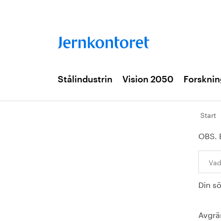
Stålindustrin
Vision 2050
Forsknin
Start
OBS. 
Sök:
Din s
Avgrä