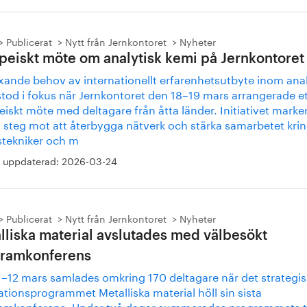
Publicerat
Nytt från Jernkontoret
Nyheter
peiskt möte om analytisk kemi på Jernkontoret
äxande behov av internationellt erfarenhetsutbyte inom anal
stod i fokus när Jernkontoret den 18–19 mars arrangerade e
iskt möte med deltagare från åtta länder. Initiativet marker
t steg mot att återbygga nätverk och stärka samarbetet kri
stekniker och m
 uppdaterad:
2026-03-24
Publicerat
Nytt från Jernkontoret
Nyheter
lliska material avslutades med välbesökt
ramkonferens
1–12 mars samlades omkring 170 deltagare när det strategi
tionsprogrammet Metalliska material höll sin sista
amkonferens. Under två dagar summerades programmets t