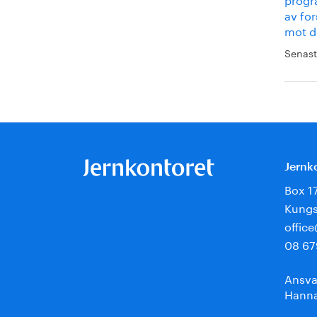
av fo
mot d
Senast
Jernk
Box 1
Kungs
offic
08 67
Ansva
Hanna