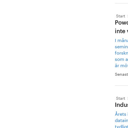
Start
Powd
inte 
I mån
semin
forskn
som a
är möt
Senast
Start
Indu
Årets 
datai
tydlig