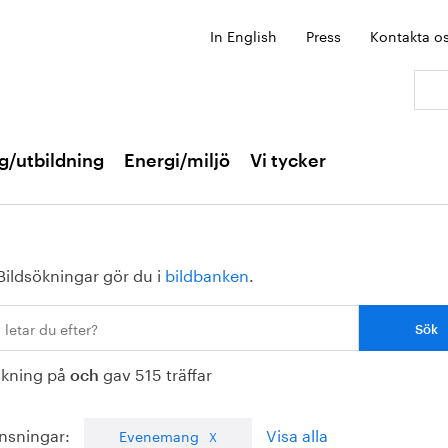
In English
Press
Kontakta o
Sök:
g/utbildning
Energi/miljö
Vi tycker
Bildsökningar gör du i
bildbanken
.
ökning på
gav 515 träffar
och
nsningar:
Visa alla
Evenemang