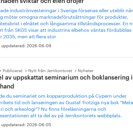
naden sviktar och elen dröjer
ade industriinvesteringar i Sverige försenas eller uteblir när
ag möter omogna marknadsförutsättningar för produkter,
tetsbrist i elnätet och långsamma tillståndsprocesser. En n
t från SKGS visar att industrins elbehov väntas fördubblas t
 2035, men att flera stor
 uppdaterad:
2026-06-09
Publicerat
Nytt från Jernkontoret
Nyheter
el av uppskattat seminarium och boklansering i
rhand
de du seminariet om kopparproduktion på Cypern under
ikets tid och lanseringen av Gustaf Trotzigs nya bok ”Metal
ri och arkeologi”? Nu finns föreläsningarna och
esentationen att ta del av på Jernkontorets webbplats.
 uppdaterad:
2026-06-05