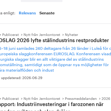
a enligt:
Relevans
Senaste
Publicerat
Nytt från Jernkontoret
Nyheter
SLAG 2026 lyfte stålindustrins restprodukter
–18 juni samlades 240 deltagare från 26 länder i Luleå för 
europeiska slaggkonferensen EUROSLAG. Konferensen visad
urgiska slagger blir en allt viktigare del av stålindustrins
tomställning, samtidigt som de öppnar nya möjligheter för
ära materialflöden och indust
 uppdaterad:
2026-06-29
Publicerat
Nytt från Jernkontoret
Pressmeddelanden
2026
apport: Industriinvesteringar i farozonen när