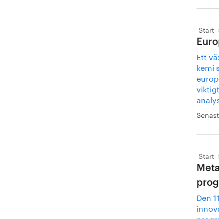
Start
Euro
Ett v
kemi 
europe
viktig
analy
Senast
Start
Meta
prog
Den 1
innova
progr