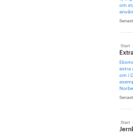
om st
använd
Senast
Start
Extr
Ekomu
extra 
om i 
exemp
Norbe
Senast
Start
Jern