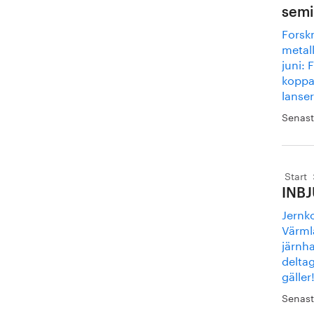
semi
Forsk
metal
juni: 
koppa
lanser
Senast
Start
INBJ
Jernko
Värml
järnh
deltag
gäller
Senast