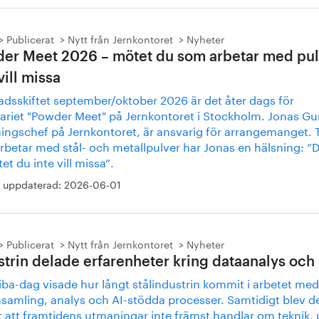
Publicerat
Nytt från Jernkontoret
Nyheter
er Meet 2026 – mötet du som arbetar med pul
vill missa
adsskiftet september/oktober 2026 är det åter dags för
ariet "Powder Meet" på Jernkontoret i Stockholm. Jonas Gur
ingschef på Jernkontoret, är ansvarig för arrangemanget. Ti
rbetar med stål- och metallpulver har Jonas en hälsning: ”D
et du inte vill missa”.
 uppdaterad:
2026-06-01
Publicerat
Nytt från Jernkontoret
Nyheter
strin delade erfarenheter kring dataanalys och 
iba-dag visade hur långt stålindustrin kommit i arbetet med
nsamling, analys och AI-stödda processer. Samtidigt blev d
t att framtidens utmaningar inte främst handlar om teknik,