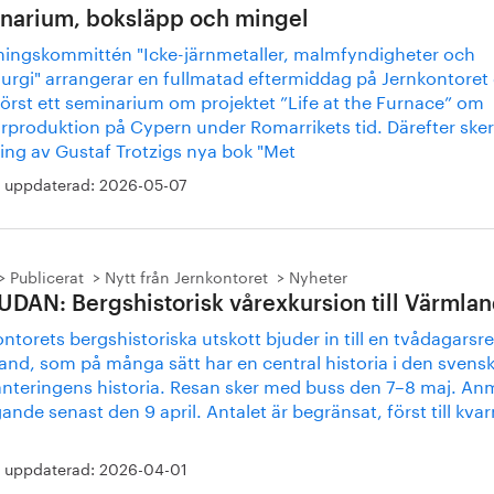
narium, boksläpp och mingel
ningskommittén "Icke-järnmetaller, malmfyndigheter och
lurgi" arrangerar en fullmatad eftermiddag på Jernkontoret
Först ett seminarium om projektet ”Life at the Furnace” om
rproduktion på Cypern under Romarrikets tid. Därefter sker
ing av Gustaf Trotzigs nya bok "Met
 uppdaterad:
2026-05-07
Publicerat
Nytt från Jernkontoret
Nyheter
UDAN: Bergshistorisk vårexkursion till Värmla
ntorets bergshistoriska utskott bjuder in till en tvådagarsres
and, som på många sätt har en central historia i den svens
anteringens historia. Resan sker med buss den 7–8 maj. An
ande senast den 9 april. Antalet är begränsat, först till kvar
!
 uppdaterad:
2026-04-01