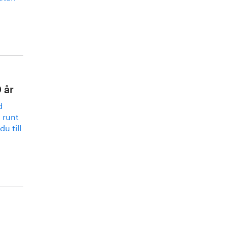
 år
d
n runt
u till