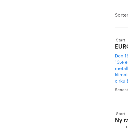
Sorter
Start
EURO
Den 16
13:e 
metall
klima
cirkul
Senast
Start
Ny r