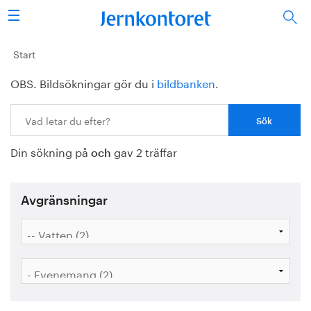
Sök
Stålindustrin
Start
OBS. Bildsökningar gör du i
bildbanken
.
Vision 2050
Sök:
Forskning/utbildning
Din sökning på
gav 2 träffar
Energi/miljö
och
Vi tycker
Avgränsningar
Publicerat
Bildbank
Om oss