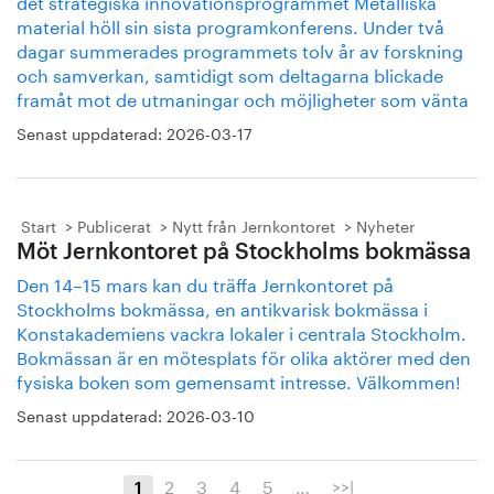
det strategiska innovationsprogrammet Metalliska
material höll sin sista programkonferens. Under två
dagar summerades programmets tolv år av forskning
och samverkan, samtidigt som deltagarna blickade
framåt mot de utmaningar och möjligheter som vänta
Senast uppdaterad:
2026-03-17
Start
Publicerat
Nytt från Jernkontoret
Nyheter
Möt Jernkontoret på Stockholms bokmässa
Den 14–15 mars kan du träffa Jernkontoret på
Stockholms bokmässa, en antikvarisk bokmässa i
Konstakademiens vackra lokaler i centrala Stockholm.
Bokmässan är en mötesplats för olika aktörer med den
fysiska boken som gemensamt intresse. Välkommen!
Senast uppdaterad:
2026-03-10
2
3
4
5
…
>>|
1