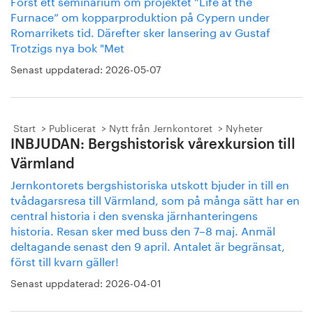
Först ett seminarium om projektet ”Life at the
Furnace” om kopparproduktion på Cypern under
Romarrikets tid. Därefter sker lansering av Gustaf
Trotzigs nya bok "Met
Senast uppdaterad:
2026-05-07
Start
Publicerat
Nytt från Jernkontoret
Nyheter
INBJUDAN: Bergshistorisk vårexkursion till
Värmland
Jernkontorets bergshistoriska utskott bjuder in till en
tvådagarsresa till Värmland, som på många sätt har en
central historia i den svenska järnhanteringens
historia. Resan sker med buss den 7–8 maj. Anmäl
deltagande senast den 9 april. Antalet är begränsat,
först till kvarn gäller!
Senast uppdaterad:
2026-04-01