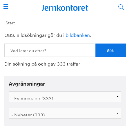
Sök
Stålindustrin
Start
OBS. Bildsökningar gör du i
bildbanken
.
Vision 2050
Sök:
Forskning/utbildning
Din sökning på
gav 333 träffar
Energi/miljö
och
Vi tycker
Avgränsningar
Publicerat
Bildbank
Om oss