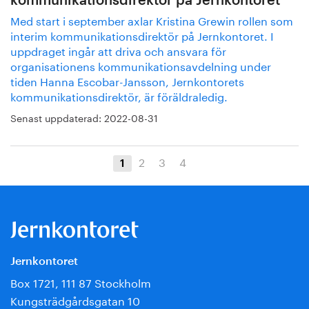
kommunikationsdirektör på Jernkontoret
Med start i september axlar Kristina Grewin rollen som
interim kommunikationsdirektör på Jernkontoret. I
uppdraget ingår att driva och ansvara för
organisationens kommunikationsavdelning under
tiden Hanna Escobar-Jansson, Jernkontorets
kommunikationsdirektör, är föräldraledig.
Senast uppdaterad:
2022-08-31
2
3
4
1
Jernkontoret
Box 1721, 111 87 Stockholm
Kungsträdgårdsgatan 10