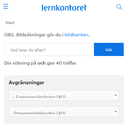
Sök
Stålindustrin
Start
OBS. Bildsökningar gör du i
bildbanken
.
Vision 2050
Sök:
Forskning/utbildning
Din sökning på
gav 40 träffar
Energi/miljö
och
Vi tycker
Avgränsningar
Publicerat
Bildbank
Om oss