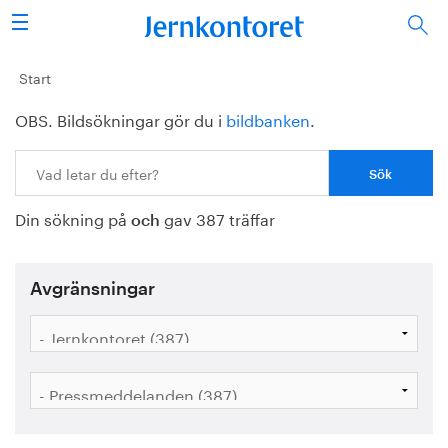
Sök
Stålindustrin
Start
OBS. Bildsökningar gör du i
bildbanken
.
Vision 2050
Sök:
Forskning/utbildning
Din sökning på
gav 387 träffar
Energi/miljö
och
Vi tycker
Avgränsningar
Publicerat
Bildbank
Om oss