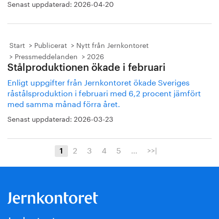
Senast uppdaterad:
2026-04-20
Start
Publicerat
Nytt från Jernkontoret
Pressmeddelanden
2026
Stålproduktionen ökade i februari
Enligt uppgifter från Jernkontoret ökade Sveriges
råstålsproduktion i februari med 6,2 procent jämfört
med samma månad förra året.
Senast uppdaterad:
2026-03-23
2
3
4
5
…
>>|
1