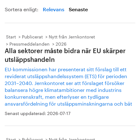
Sortera enligt:
Relevans
Senaste
Start
Publicerat
Nytt från Jernkontoret
Pressmeddelanden
2026
Alla sektorer måste bidra när EU skärper
utsläppshandeln
EU-kommissionen har presenterat sitt förslag till ett
reviderat utsläppshandelssystem (ETS) för perioden
2031–2040. Jernkontoret ser att förslaget försöker
balansera högre klimatambitioner med industrins
konkurrenskraft, men efterlyser en tydligare
ansvarsfördelning för utsläppsminskningarna och bät
Senast uppdaterad:
2026-07-17
Start
Publicerat
Nytt från Jernkontoret