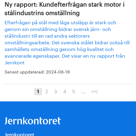
Ny rapport: Kundefterfrågan stark motor i
stålindustrins omställning
Efterfrågan på stål med låga utsläpp är stark och
genom sin omställning bidrar svensk järn- och
stålindustri till en rad andra sektorers
omställningsarbete. Det svenska stålet bidrar också till
samhällets omställning genom hög kvalitet och
avancerade egenskaper. Det visar en ny rapport från
Jernkont
Senast uppdaterad:
2024-06-19
2
3
4
5
…
>>|
1
Jernkontoret