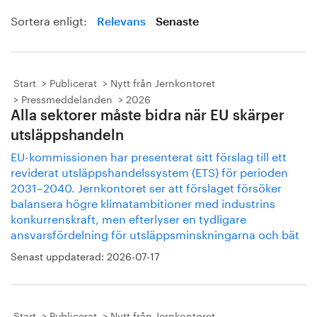
Sortera enligt:
Relevans
Senaste
Start
Publicerat
Nytt från Jernkontoret
Pressmeddelanden
2026
Alla sektorer måste bidra när EU skärper
utsläppshandeln
EU-kommissionen har presenterat sitt förslag till ett
reviderat utsläppshandelssystem (ETS) för perioden
2031–2040. Jernkontoret ser att förslaget försöker
balansera högre klimatambitioner med industrins
konkurrenskraft, men efterlyser en tydligare
ansvarsfördelning för utsläppsminskningarna och bät
Senast uppdaterad:
2026-07-17
Start
Publicerat
Nytt från Jernkontoret