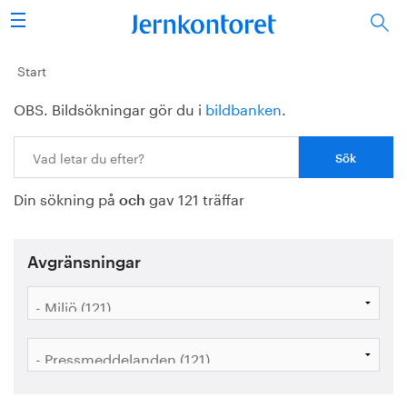
Sök
Stålindustrin
Start
OBS. Bildsökningar gör du i
bildbanken
.
Vision 2050
Sök:
Forskning/utbildning
Din sökning på
gav 121 träffar
Energi/miljö
och
Vi tycker
Avgränsningar
Publicerat
Bildbank
Om oss