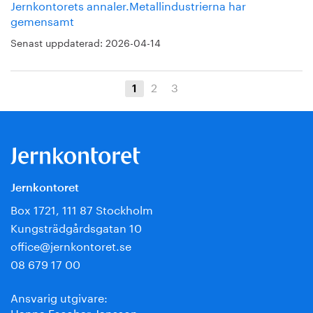
Jernkontorets annaler.Metallindustrierna har
gemensamt
Senast uppdaterad:
2026-04-14
2
3
1
Jernkontoret
Box 1721, 111 87 Stockholm
Kungsträdgårdsgatan 10
office@jernkontoret.se
08 679 17 00
Ansvarig utgivare:
Hanna Escobar-Jansson