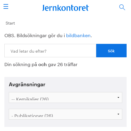
Sök
Stålindustrin
Start
OBS. Bildsökningar gör du i
bildbanken
.
Vision 2050
Sök:
Forskning/utbildning
Din sökning på
gav 26 träffar
Energi/miljö
och
Vi tycker
Avgränsningar
Publicerat
Bildbank
Om oss