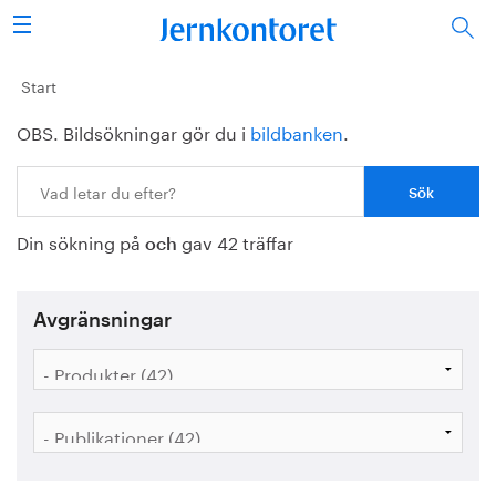
Sök
Stålindustrin
Start
OBS. Bildsökningar gör du i
bildbanken
.
Vision 2050
Sök:
Forskning/utbildning
Din sökning på
gav 42 träffar
Energi/miljö
och
Vi tycker
Avgränsningar
Publicerat
Bildbank
Om oss