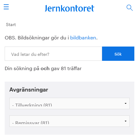
Sök
Stålindustrin
Start
OBS. Bildsökningar gör du i
bildbanken
.
Vision 2050
Sök:
Forskning/utbildning
Din sökning på
gav 81 träffar
Energi/miljö
och
Vi tycker
Avgränsningar
Publicerat
Bildbank
Om oss