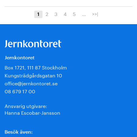
2
3
4
5
…
>>|
1
Jernkontoret
Box 1721, 111 87 Stockholm
Kungsträdgårdsgatan 10
office@jernkontoret.se
08 679 17 00
Ansvarig utgivare:
Hanna Escobar-Jansson
Besök även: