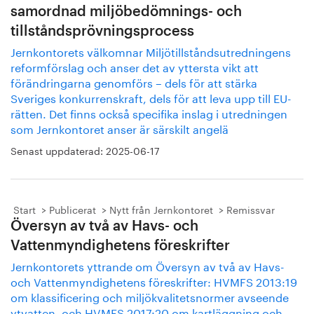
samordnad miljöbedömnings- och
tillståndsprövningsprocess
Jernkontorets välkomnar Miljötillståndsutredningens
reformförslag och anser det av yttersta vikt att
förändringarna genomförs – dels för att stärka
Sveriges konkurrenskraft, dels för att leva upp till EU-
rätten. Det finns också specifika inslag i utredningen
som Jernkontoret anser är särskilt angelä
Senast uppdaterad:
2025-06-17
Start
Publicerat
Nytt från Jernkontoret
Remissvar
Översyn av två av Havs- och
Vattenmyndighetens föreskrifter
Jernkontorets yttrande om Översyn av två av Havs-
och Vattenmyndighetens föreskrifter: HVMFS 2013:19
om klassificering och miljökvalitetsnormer avseende
ytvatten, och HVMFS 2017:20 om kartläggning och