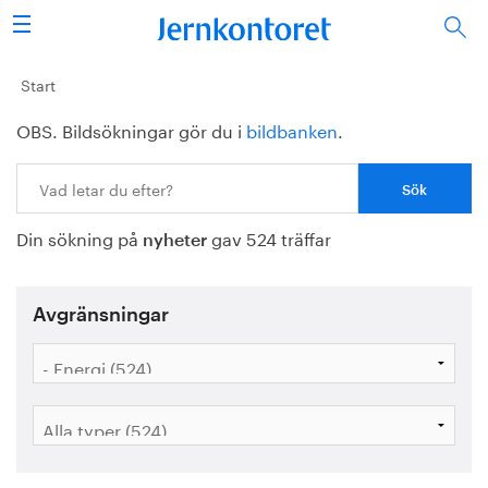
Sök
Stålindustrin
Start
OBS. Bildsökningar gör du i
bildbanken
.
Vision 2050
Sök:
Forskning/utbildning
Din sökning på
gav 524 träffar
Energi/miljö
nyheter
Vi tycker
Avgränsningar
Publicerat
Bildbank
Om oss