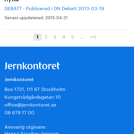
DEBATT - Publicerad i DN Debatt 2013-03-19
Senast uppdaterad:
2015-04-21
2
3
4
5
…
>>|
1
Jernkontoret
Box 1721, 111 87 Stockholm
Kungsträdgårdsgatan 10
office@jernkontoret.se
08 679 17 00
Ansvarig utgivare:
Hanna Escobar-Jansson