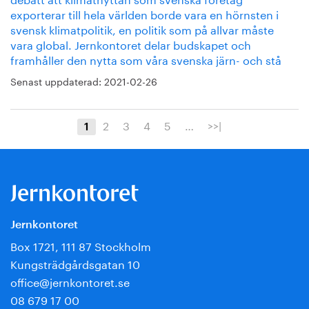
exporterar till hela världen borde vara en hörnsten i
svensk klimatpolitik, en politik som på allvar måste
vara global. Jernkontoret delar budskapet och
framhåller den nytta som våra svenska järn- och stå
Senast uppdaterad:
2021-02-26
2
3
4
5
…
>>|
1
Jernkontoret
Box 1721, 111 87 Stockholm
Kungsträdgårdsgatan 10
office@jernkontoret.se
08 679 17 00