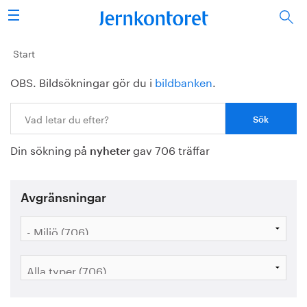
Sök
Stålindustrin
Start
OBS. Bildsökningar gör du i
bildbanken
.
Vision 2050
Sök:
Forskning/utbildning
Din sökning på
gav 706 träffar
Energi/miljö
nyheter
Vi tycker
Avgränsningar
Publicerat
Bildbank
Om oss