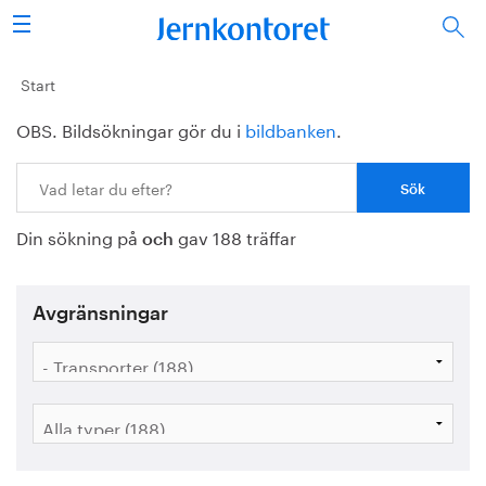
Sök
Stålindustrin
Start
OBS. Bildsökningar gör du i
bildbanken
.
Vision 2050
Sök:
Forskning/utbildning
Din sökning på
gav 188 träffar
Energi/miljö
och
Vi tycker
Avgränsningar
Publicerat
Bildbank
Om oss