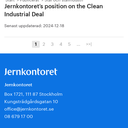
Jernkontoret’s position on the Clean
Industrial Deal
Senast uppdaterad:
2024-12-18
2
3
4
5
…
>>|
1
Jernkontoret
Box 1721, 111 87 Stockholm
Kungsträdgårdsgatan 10
office@jernkontoret.se
08 679 17 00