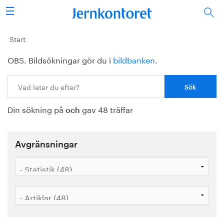
Sök
Stålindustrin
Start
OBS. Bildsökningar gör du i
bildbanken
.
Vision 2050
Sök:
Forskning/utbildning
Din sökning på
gav 48 träffar
Energi/miljö
och
Vi tycker
Avgränsningar
Publicerat
Bildbank
Om oss