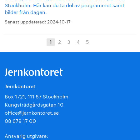
Stockholm. Här kan du ta del av programmet samt
bilder från dagen.
Senast uppdaterad:
2024-10-17
2
3
4
5
1
Jernkontoret
Box 1721, 111 87 Stockholm
Kungsträdgårdsgatan 10
office@jernkontoret.se
08 679 17 00
Ansvarig utgivare: