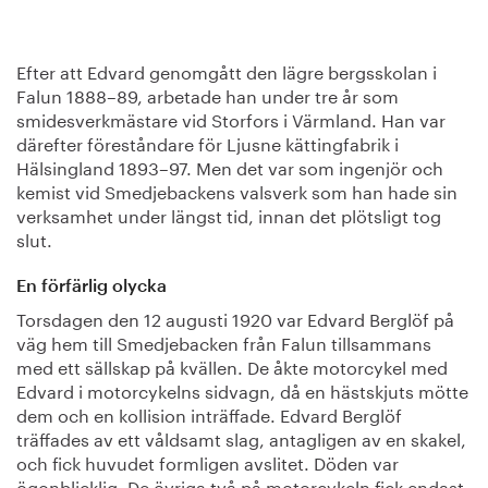
Efter att Edvard genomgått den lägre bergsskolan i
Falun 1888–89, arbetade han under tre år som
smidesverkmästare vid Storfors i Värmland. Han var
därefter föreståndare för Ljusne kättingfabrik i
Hälsingland 1893–97. Men det var som ingenjör och
kemist vid Smedjebackens valsverk som han hade sin
verksamhet under längst tid, innan det plötsligt tog
slut.
En förfärlig olycka
Torsdagen den 12 augusti 1920 var Edvard Berglöf på
väg hem till Smedjebacken från Falun tillsammans
med ett sällskap på kvällen. De åkte motorcykel med
Edvard i motorcykelns sidvagn, då en hästskjuts mötte
dem och en kollision inträffade. Edvard Berglöf
träffades av ett våldsamt slag, antagligen av en skakel,
och fick huvudet formligen avslitet. Döden var
ögonblicklig. De övriga två på motorcykeln fick endast