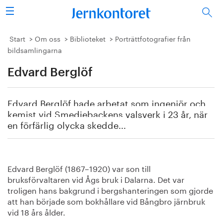
Sök
Stålindustrin
Start
Om oss
Biblioteket
Porträttfotografier från
bildsamlingarna
Vision 2050
Edvard Berglöf
Forskning/utbildning
Edvard Berglöf hade arbetat som ingenjör och
Energi/miljö
kemist vid Smedjebackens valsverk i 23 år, när
en förfärlig olycka skedde.
..
Vi tycker
Publicerat
Edvard Berglöf (1867–1920) var son till
bruksförvaltaren vid Ågs bruk i Dalarna. Det var
Bildbank
troligen hans bakgrund i bergshanteringen som gjorde
att han började som bokhållare vid Bångbro järnbruk
Om oss
vid 18 års ålder.