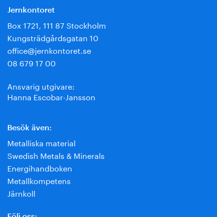
Jernkontoret
Box 1721, 111 87 Stockholm
Kungsträdgårdsgatan 10
office@jernkontoret.se
08 679 17 00
Ansvarig utgivare:
Hanna Escobar-Jansson
Besök även:
Metalliska material
Swedish Metals & Minerals
Energihandboken
Metallkompetens
Järnkoll
Följ oss: