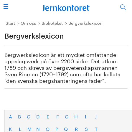
Sök
Stålindustrin
Start
Om oss
Biblioteket
Bergverkslexicon
Bergverkslexicon
Vision 2050
Forskning/utbildning
Bergwerkslexicon är ett mycket omfattande
uppslagsverk på över 2200 sidor. Det utkom
Energi/miljö
1789 och skrevs av bergsvetenskapsmannen
Sven Rinman (1720–1792) som ofta har kallats
"den svenska bergshanteringens fader".
Vi tycker
Publicerat
Bildbank
A
B
C
D
E
F
G
H
I
J
Om oss
K
L
M
N
O
P
Q
R
S
T