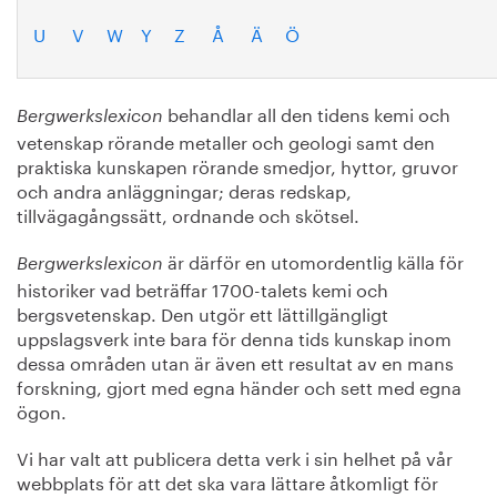
U
V
W
Y
Z
Å
Ä
Ö
behandlar all den tidens kemi och
Bergwerkslexicon
vetenskap rörande metaller och geologi samt den
praktiska kunskapen rörande smedjor, hyttor, gruvor
och andra anläggningar; deras redskap,
tillvägagångssätt, ordnande och skötsel.
är därför en utomordentlig källa för
Bergwerkslexicon
historiker vad beträffar 1700-talets kemi och
bergsvetenskap. Den utgör ett lättillgängligt
uppslagsverk inte bara för denna tids kunskap inom
dessa områden utan är även ett resultat av en mans
forskning, gjort med egna händer och sett med egna
ögon.
Vi har valt att publicera detta verk i sin helhet på vår
webbplats för att det ska vara lättare åtkomligt för