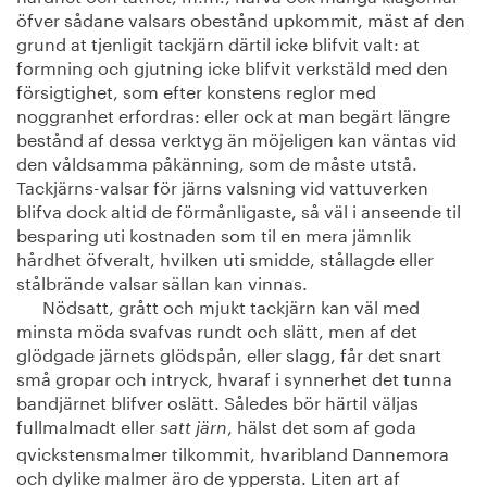
öfver sådane valsars obestånd upkommit, mäst af den
grund at tjenligit tackjärn därtil icke blifvit valt: at
formning och gjutning icke blifvit verkstäld med den
försigtighet, som efter konstens reglor med
noggranhet erfordras: eller ock at man begärt längre
bestånd af dessa verktyg än möjeligen kan väntas vid
den våldsamma påkänning, som de måste utstå.
Tackjärns-valsar för järns valsning vid vattuverken
blifva dock altid de förmånligaste, så väl i anseende til
besparing uti kostnaden som til en mera jämnlik
hårdhet öfveralt, hvilken uti smidde, stållagde eller
stålbrände valsar sällan kan vinnas.
Nödsatt, grått och mjukt tackjärn kan väl med
minsta möda svafvas rundt och slätt, men af det
glödgade järnets glödspån, eller slagg, får det snart
små gropar och intryck, hvaraf i synnerhet det tunna
bandjärnet blifver oslätt. Således bör härtil väljas
fullmalmadt eller
, hälst det som af goda
satt järn
qvickstensmalmer tilkommit, hvaribland Dannemora
och dylike malmer äro de yppersta. Liten art af