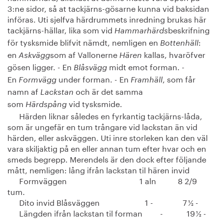
3:ne sidor, så at tackjärns-gösarne kunna vid baksidan
införas. Uti sjelfva härdrummets inredning brukas här
tackjärns-hällar, lika som vid
beskrifning
Hammarhärds
för tysksmide blifvit nämdt, nemligen en
:
Bottenhäll
en
som af Vallonerne
kallas, hvaröfver
Askvägg
Hären
gösen ligger. - En
midt emot forman. -
Blåsvägg
En
under forman. - En
, som får
Formvägg
Framhäll
namn af
och är det samma
Lackstan
som
vid tysksmide.
Härdspång
Härden liknar således en fyrkantig tackjärns-låda,
som är ungefär en tum trångare vid lackstan än vid
härden, eller askväggen. Uti inre storleken kan den väl
vara skiljaktig på en eller annan tum efter hvar och en
smeds begrepp. Merendels är den dock efter följande
mått, nemligen: lång ifrån lackstan til hären invid
Formväggen 1 aln 8 2/9
tum.
Dito invid Blåsväggen 1 - 7 ½ -
Längden ifrån lackstan til forman - 19 ½ -