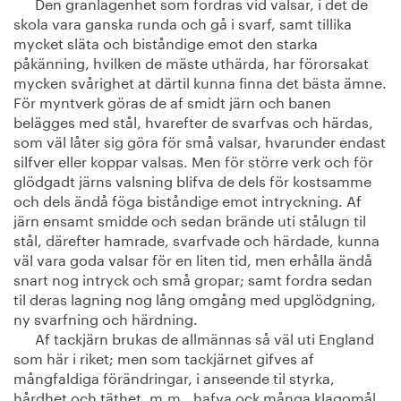
Den granlagenhet som fordras vid valsar, i det de
skola vara ganska runda och gå i svarf, samt tillika
mycket släta och biståndige emot den starka
påkänning, hvilken de mäste uthärda, har förorsakat
mycken svårighet at därtil kunna finna det bästa ämne.
För myntverk göras de af smidt järn och banen
belägges med stål, hvarefter de svarfvas och härdas,
som väl låter sig göra för små valsar, hvarunder endast
silfver eller koppar valsas. Men för större verk och för
glödgadt järns valsning blifva de dels för kostsamme
och dels ändå föga biståndige emot intryckning. Af
järn ensamt smidde och sedan brände uti stålugn til
stål, därefter hamrade, svarfvade och härdade, kunna
väl vara goda valsar för en liten tid, men erhålla ändå
snart nog intryck och små gropar; samt fordra sedan
til deras lagning nog lång omgång med upglödgning,
ny svarfning och härdning.
Af tackjärn brukas de allmännas så väl uti England
som här i riket; men som tackjärnet gifves af
mångfaldiga förändringar, i anseende til styrka,
hårdhet och täthet, m.m., hafva ock många klagomål