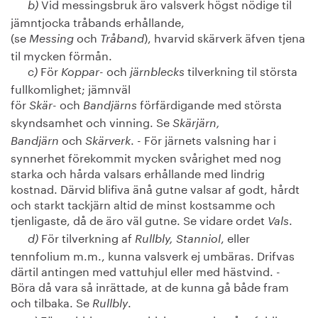
Vid messingsbruk äro valsverk högst nödige til
b)
jämntjocka tråbands erhållande,
(se
och
), hvarvid skärverk äfven tjena
Messing
Tråband
til mycken förmån.
För
och
tilverkning til största
c)
Koppar-
järnblecks
fullkomlighet; jämnväl
för
och
förfärdigande med största
Skär-
Bandjärns
skyndsamhet och vinning. Se
Skärjärn,
och
. - För järnets valsning har i
Bandjärn
Skärverk
synnerhet förekommit mycken svårighet med nog
starka och hårda valsars erhållande med lindrig
kostnad. Därvid blifiva änå gutne valsar af godt, hårdt
och starkt tackjärn altid de minst kostsamme och
tjenligaste, då de äro väl gutne. Se vidare ordet
.
Vals
För tilverkning af
, eller
d)
Rullbly, Stanniol
tennfolium m.m., kunna valsverk ej umbäras. Drifvas
därtil antingen med vattuhjul eller med hästvind. -
Böra då vara så inrättade, at de kunna gå både fram
och tilbaka. Se
.
Rullbly