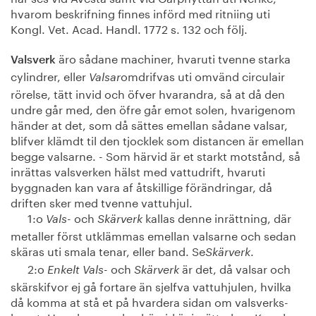
hvarom beskrifning finnes införd med ritniing uti
Kongl. Vet. Acad. Handl. 1772 s. 132 och följ.
äro sådane machiner, hvaruti tvenne starka
Valsverk
cylindrer, eller
omdrifvas uti omvänd circulair
Valsar
rörelse, tätt invid och öfver hvarandra, så at då den
undre går med, den öfre går emot solen, hvarigenom
händer at det, som då sättes emellan sådane valsar,
blifver klämdt til den tjocklek som distancen är emellan
begge valsarne. - Som härvid är et starkt motstånd, så
inrättas valsverken hälst med vattudrift, hvaruti
byggnaden kan vara af åtskillige förändringar, då
driften sker med tvenne vattuhjul.
1:o
och
kallas denne inrättning, där
Vals-
Skärverk
metaller först utklämmas emellan valsarne och sedan
skäras uti smala tenar, eller band. Se
.
Skärverk
2:o
och
är det, då valsar och
Enkelt Vals-
Skärverk
skärskifvor ej gå fortare än sjelfva vattuhjulen, hvilka
då komma at stå et på hvardera sidan om valsverks-