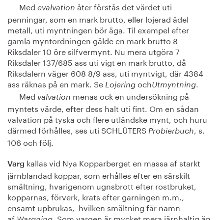
Med
åter förstås det värdet uti
evalvation
penningar, som en mark brutto, eller lojerad ädel
metall, uti myntningen bör äga. Til exempel efter
gamla myntordningen gälde en mark brutto 8
Riksdaler 10 öre silfvermynt. Nu mera utgöra 7
Riksdaler 137/685 ass uti vigt en mark brutto, då
Riksdalern väger 608 8/9 ass, uti myntvigt, där 4384
ass räknas på en mark. Se
och
.
Lojering
Utmyntning
Med
menas ock en undersökning på
valvation
myntets värde, efter dess halt uti fint. Om en sådan
valvation på tyska och flere utländske mynt, och huru
därmed förhålles, ses uti SCHLÜTERS
, s.
Probierbuch
106 och följ.
kallas vid Nya Kopparberget en massa af starkt
Varg
järnblandad koppar, som erhålles efter en särskilt
smältning, hvarigenom ugnsbrott efter rostbruket,
kopparnas, förverk, krats efter garningen m.m.,
ensamt upbrukas, hvilken smältning får namn
af
. Som vargen är mycket mera järnhaltig än
Wargning