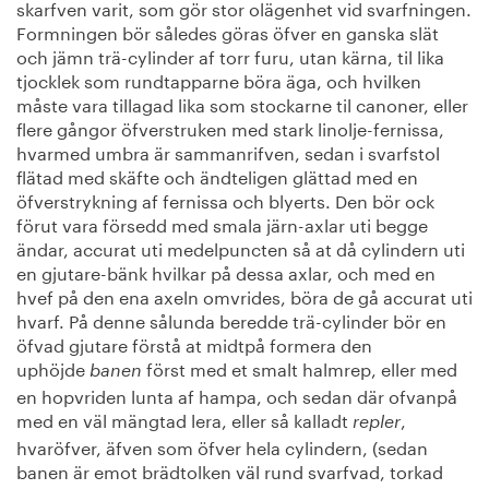
skarfven varit, som gör stor olägenhet vid svarfningen.
Formningen bör således göras öfver en ganska slät
och jämn trä-cylinder af torr furu, utan kärna, til lika
tjocklek som rundtapparne böra äga, och hvilken
måste vara tillagad lika som stockarne til canoner, eller
flere gångor öfverstruken med stark linolje-fernissa,
hvarmed umbra är sammanrifven, sedan i svarfstol
flätad med skäfte och ändteligen glättad med en
öfverstrykning af fernissa och blyerts. Den bör ock
förut vara försedd med smala järn-axlar uti begge
ändar, accurat uti medelpuncten så at då cylindern uti
en gjutare-bänk hvilkar på dessa axlar, och med en
hvef på den ena axeln omvrides, böra de gå accurat uti
hvarf. På denne sålunda beredde trä-cylinder bör en
öfvad gjutare förstå at midtpå formera den
uphöjde
först med et smalt halmrep, eller med
banen
en hopvriden lunta af hampa, och sedan där ofvanpå
med en väl mängtad lera, eller så kalladt
,
repler
hvaröfver, äfven som öfver hela cylindern, (sedan
banen är emot brädtolken väl rund svarfvad, torkad