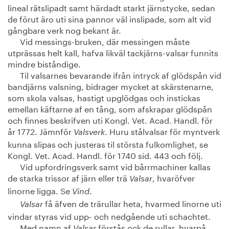
lineal rätslipadt samt härdadt starkt järnstycke, sedan
de förut äro uti sina pannor väl inslipade, som alt vid
gångbare verk nog bekant är.
Vid messings-bruken, där messingen måste
utprässas helt kall, hafva likväl tackjärns-valsar funnits
mindre biståndige.
Til valsarnes bevarande ifrån intryck af glödspån vid
bandjärns valsning, bidrager mycket at skärstenarne,
som skola valsas, hastigt upglödgas och instickas
emellan käftarne af en tång, som afskrapar glödspån
och finnes beskrifven uti Kongl. Vet. Acad. Handl. för
år 1772. Jämnför
. Huru stålvalsar för myntverk
Valsverk
kunna slipas och justeras til största fulkomlighet, se
Kongl. Vet. Acad. Handl. för 1740 sid. 443 och följ.
Vid upfordringsverk samt vid bårrmachiner kallas
de starka trissor af järn eller trä
, hvaröfver
Valsar
linorne ligga. Se
.
Vind
få äfven de trärullar heta, hvarmed linorne uti
Valsar
vindar styras vid upp- och nedgående uti schachtet.
Med namn af
förstås ock de rullar, hvarpå
Valsar