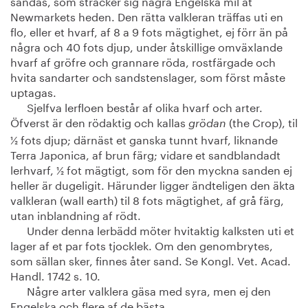
sandås, som sträcker sig några Engelska mil åt
Newmarkets heden. Den rätta valkleran träffas uti en
flo, eller et hvarf, af 8 a 9 fots mägtighet, ej förr än på
några och 40 fots djup, under åtskillige omväxlande
hvarf af gröfre och grannare röda, rostfärgade och
hvita sandarter och sandstenslager, som först måste
uptagas.
Sjelfva lerfloen består af olika hvarf och arter.
Öfverst är den rödaktig och kallas
(the Crop), til
grödan
½ fots djup; därnäst et ganska tunnt hvarf, liknande
Terra Japonica, af brun färg; vidare et sandblandadt
lerhvarf, ½ fot mägtigt, som för den myckna sanden ej
heller är dugeligit. Härunder ligger ändteligen den äkta
valkleran (wall earth) til 8 fots mägtighet, af grå färg,
utan inblandning af rödt.
Under denna lerbädd möter hvitaktig kalksten uti et
lager af et par fots tjocklek. Om den genombrytes,
som sällan sker, finnes åter sand. Se Kongl. Vet. Acad.
Handl. 1742 s. 10.
Någre arter valklera gäsa med syra, men ej den
Engelska och flere af de bästa.