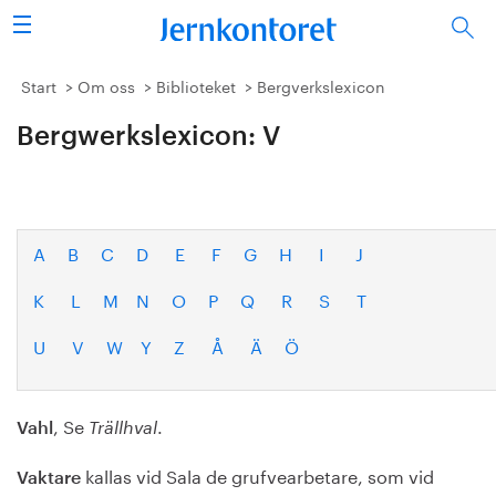
Sök
Stålindustrin
Start
Om oss
Biblioteket
Bergverkslexicon
Bergwerkslexicon: V
Vision 2050
Forskning/utbildning
Energi/miljö
A
B
C
D
E
F
G
H
I
J
K
L
M
N
O
P
Q
R
S
T
Vi tycker
U
V
W
Y
Z
Å
Ä
Ö
Publicerat
Bildbank
, Se
.
Vahl
Trällhval
Om oss
kallas vid Sala de grufvearbetare, som vid
Vaktare