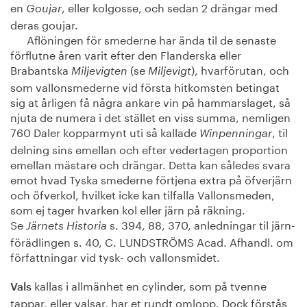
en
, eller kolgosse, och sedan 2 drängar med
Goujar
deras goujar.
Aflöningen för smederne har ända til de senaste
förflutne åren varit efter den Flanderska eller
Brabantska
(se
), hvarförutan, och
Miljevigten
Miljevigt
som vallonsmederne vid första hitkomsten betingat
sig at årligen få några ankare vin på hammarslaget, så
njuta de numera i det stället en viss summa, nemligen
760 Daler kopparmynt uti så kallade
, til
Winpenningar
delning sins emellan och efter vedertagen proportion
emellan mästare och drängar. Detta kan således svara
emot hvad Tyska smederne förtjena extra på öfverjärn
och öfverkol, hvilket icke kan tilfalla Vallonsmeden,
som ej tager hvarken kol eller järn på räkning.
Se
s. 394, 88, 370, anledningar til järn-
Järnets Historia
förädlingen s. 40, C. LUNDSTRÖMS Acad. Afhandl. om
författningar vid tysk- och vallonsmidet.
kallas i allmänhet en cylinder, som på tvenne
Vals
tappar, eller valsar, har et rundt omlopp. Dock förstås