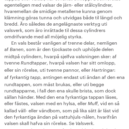
egenteligen med valsar de järn- eller stålcylindrer,
hvaremellan de smidige metallerne kunna genom
klämning göras tunna och utvidgas både til längd och
bredd. Äro således de angelägnaste verktyg uti
valsverk, som äro inrättade til dessa cylindrers
omdrifvande med all möjelig styrka.
En vals består vanligen af trenne delar, nemligen
af
, som är den tjockaste och uphöjde delen
Banen
midtpå cylindern, hvarpå sjelfva valsningen sker: af
tvenne
, hvarpå valsen har sitt omlopp,
Rundtappar
eller sin rörelse, uti tvenne pannor, eller
:
Hartringar
af
, antingen endast uti ändan af den ena
fyrkantig tapp
rundtappen, som mäst brukas, eller uti begge
rundtapparne, i fall den ena skulle brista, som dock
sällan händer. Med den ena fyrkantiga tappan läses,
eller fästes, valsen med en hylsa, eller
, vid en så
Muff
kallad väll- eller vändbom, som på lika sätt är läst vid
den fyrkantiga ändan på vattuhjuls-nålen, hvarifrån
valsen skall hafva sin rörelse. Se
.
Valsverk