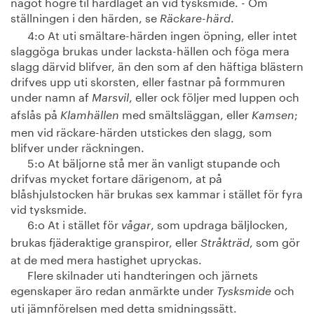
något högre til härdlaget än vid tysksmide. - Om
ställningen i den härden, se
.
Räckare-härd
4:o At uti smältare-härden ingen öpning, eller intet
slaggöga brukas under lacksta-hällen och föga mera
slagg därvid blifver, än den som af den häftiga blästern
drifves upp uti skorsten, eller fastnar på formmuren
under namn af
, eller ock följer med luppen och
Marsvil
afslås på
med smältsläggan, eller
;
Klamhällen
Kamsen
men vid räckare-härden utstickes den slagg, som
blifver under räckningen.
5:o At bäljorne stå mer än vanligt stupande och
drifvas mycket fortare därigenom, at på
blåshjulstocken här brukas sex kammar i stället för fyra
vid tysksmide.
6:o At i stället för
, som updraga bäljlocken,
vågar
brukas fjäderaktige granspiror, eller
, som gör
Stråkträd
at de med mera hastighet upryckas.
Flere skilnader uti handteringen och järnets
egenskaper äro redan anmärkte under
och
Tysksmide
uti jämnförelsen med detta smidningssätt.