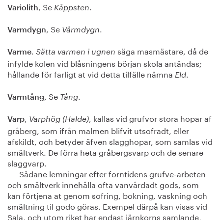
, Se
.
Variolith
Kåppsten
, Se
.
Varmdygn
Värmdygn
.
säga masmästare, då de
Varme
Sätta varmen i ugnen
infylde kolen vid blåsningens början skola antändas;
hållande för farligt at vid detta tilfälle nämna
.
Eld
, Se
.
Varmtång
Tång
,
, kallas vid grufvor stora hopar af
Varp
Varphög (Halde)
gråberg, som ifrån malmen blifvit utsofradt, eller
afskildt, och betyder äfven slagghopar, som samlas vid
smältverk. De förra heta gråbergsvarp och de senare
slaggvarp.
Sådane lemningar efter forntidens grufve-arbeten
och smältverk innehålla ofta vanvårdadt gods, som
kan förtjena at genom sofring, bokning, vaskning och
smältning til godo göras. Exempel därpå kan visas vid
Sala, och utom riket har endast järnkorns samlande,