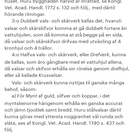
huset. Huru byggnaden härvid är inrättad, se Kongl.
Vet. Acad. Handl. 1772 s. 132 och följ., med därtil
hörande ritningar.
3:o
vals- och skärverk kallas det, hvaruti
Dubbelt
valsar och skärskifvor komma at gå dubbelt fortare än
vattuhjulen, som då komma at stå begge på en sida,
då valsar och skärskifvor drifvas med utväxling af 4
kronhjul och 4 trällor.
4:o Halfva vals- och skärverk, eller
, kunna
Drefverk
de kallas, som äro gångbare med et vattuhjul allena,
då valsar och skifvor erhålla sin rörelse genom drefhjul,
eller så kallade
.
Krusvalsar
Vals- och skärverk kunna nyttjas til ganska många
behof, såsom:
För
af guld, silfver och koppar, i det
a)
Mynt
myntskenorne härigenom erhålla en ganska accurat
och jämn tjocklek samt bredd. Huru stålvalsar därtil
kunna göras med yttersta noggranhet väl runda och
släta, ses af Kongl. Vet. Acad. Handl. 1740 s. 437 och
följ.