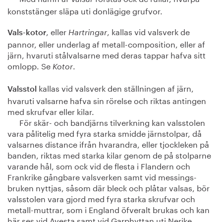
konststänger släpa uti donlägige grufvor.
, eller
, kallas vid valsverk de
Vals-kotor
Hartringar
pannor, eller underlag af metall-composition, eller af
järn, hvaruti stålvalsarne med deras tappar hafva sitt
omlopp. Se
.
Kotor
kallas vid valsverk den ställningen af järn,
Valsstol
hvaruti valsarne hafva sin rörelse och riktas antingen
med skrufvar eller kilar.
För skär- och bandjärns tilverkning kan valsstolen
vara pålitelig med fyra starka smidde järnstolpar, då
valsarnes distance ifrån hvarandra, eller tjockleken på
banden, riktas med starka kilar genom de på stolparne
varande hål, som ock vid de flesta i Flandern och
Frankrike gångbare valsverken samt vid messings-
bruken nyttjas, såsom där bleck och plåtar valsas, bör
valsstolen vara gjord med fyra starka skrufvar och
metall-muttrar, som i England öfveralt brukas och kan
här ses vid Avesta samt vid Garphyttan uti Nerike,