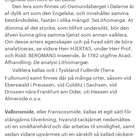
Den lera som finnes uti Osmundsberget i Dalarne är
af dylik art som den Engelske, och innehåller samma
beståndsdelar, fastän i olika mängd. Se
. At
Lithomarga
dömma af det stycke, som blifvit undersökt, bör den
äfven kunna göra samma tjenst som annan valklera.
Om desse arters egenskaper och på hvad sätt de böra
analyticeras, se vidare Herr HJERTAS, under Herr Prof.
och Ridd. BERGMANS inseende, år 1782 utgifne Acad.
Afhandling:
.
De analysi Lithomargæ
Valklera kallas ock i Tyskland
(Terra
Fullerde
Fullonum) samt finnes där på många orter, såsom vid
Eberswald i Preussen, vid Colditz i Sachsen, vid
Drossen nära Frankfurt am Oder, uti Hessen vid
Almerode o.s.v.
, eller
, kallas et egit sätt för
Vallonsmide
Fransossmide
stångjärns tilverkning, hvarvid tackjärnet nedsmältes
uti en
och där arbetas til smidighet, samt
smältarehärd
sedan vidare upvärmes uti en särskilt så kallad
räckare-