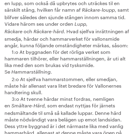
en lupp, som också då upbrytes och uträckes til en
särskilt stång, hvilken får namn af
, samt
Räckare-loupp
blifver således den sjunde stången innom samma tid.
Vidare härom ses under orden
Lupp,
och
. Hvad sjelfva inrättningen af
Räckare
Räckare-härd
smedja, härdar och hammarverket för vallonsmide
angår, kunna följande omständigheter märkas, såsom:
1:o At byggnaden för det rörliga verket som
hammaren tilhörer, eller hammarställningen, är uti alt
lika med den som brukas vid tysksmide.
Se
.
Hammarställning
2:o At sjelfva hammarstommen, eller smedjan,
måste här allenast vara litet bredare för Vallonernes
handtering skull.
3:o At tvenne härdar minst fordras, nemligen
en
, som endast nyttjas för järnets
Smältare-Härd
nedsmältande til små så kallade luppar. Denne härd
måste nödvändigt vara belägen up emot landsidan.
Dess yttre byggnad är i det närmaste lika med vanlig
hammarhärd, allenast at denne måste vara öpen på