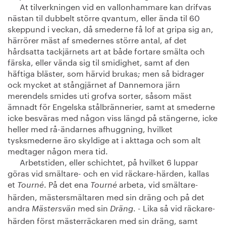
At tilverkningen vid en vallonhammare kan drifvas
nästan til dubbelt större qvantum, eller ända til 60
skeppund i veckan, då smederne få lof at gripa sig an,
härrörer mäst af smedernes större antal, af det
hårdsatta tackjärnets art at både fortare smälta och
färska, eller vända sig til smidighet, samt af den
häftiga bläster, som härvid brukas; men så bidrager
ock mycket at stångjärnet af Dannemora järn
merendels smides uti grofva sorter, såsom mäst
ämnadt för Engelska stålbrännerier, samt at smederne
icke besväras med någon viss längd på stängerne, icke
heller med rå-ändarnes afhuggning, hvilket
tysksmederne äro skyldige at i akttaga och som alt
medtager någon mera tid.
Arbetstiden, eller schichtet, på hvilket 6 luppar
göras vid smältare- och en vid räckare-härden, kallas
et
. På det ena
arbeta, vid smältare-
Tourné
Tourné
härden, mästersmältaren med sin dräng och på det
andra
med sin
. - Lika så vid räckare-
Mästersvän
Dräng
härden först mästerräckaren med sin dräng, samt