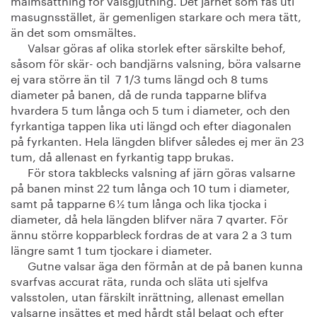
masugnsstället, är gemenligen starkare och mera tätt,
än det som omsmältes.
Valsar göras af olika storlek efter särskilte behof,
såsom för skär- och bandjärns valsning, böra valsarne
ej vara större än til 7 1/3 tums längd och 8 tums
diameter på banen, då de runda tapparne blifva
hvardera 5 tum långa och 5 tum i diameter, och den
fyrkantiga tappen lika uti längd och efter diagonalen
på fyrkanten. Hela längden blifver således ej mer än 23
tum, då allenast en fyrkantig tapp brukas.
För stora takblecks valsning af järn göras valsarne
på banen minst 22 tum långa och 10 tum i diameter,
samt på tapparne 6 ½ tum långa och lika tjocka i
diameter, då hela längden blifver nära 7 qvarter. För
ännu större kopparbleck fordras de at vara 2 a 3 tum
längre samt 1 tum tjockare i diameter.
Gutne valsar äga den förmån at de på banen kunna
svarfvas accurat räta, runda och släta uti sjelfva
valsstolen, utan färskilt inrättning, allenast emellan
valsarne insättes et med hårdt stål belagt och efter