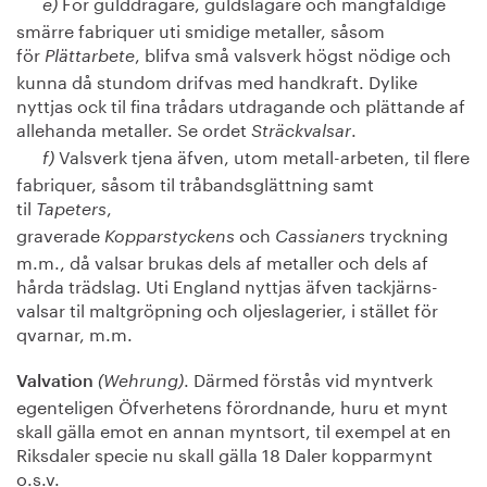
För gulddragare, guldslagare och mångfaldige
e)
smärre fabriquer uti smidige metaller, såsom
för
, blifva små valsverk högst nödige och
Plättarbete
kunna då stundom drifvas med handkraft. Dylike
nyttjas ock til fina trådars utdragande och plättande af
allehanda metaller. Se ordet
.
Sträckvalsar
Valsverk tjena äfven, utom metall-arbeten, til flere
f)
fabriquer, såsom til tråbandsglättning samt
til
,
Tapeters
graverade
och
tryckning
Kopparstyckens
Cassianers
m.m., då valsar brukas dels af metaller och dels af
hårda trädslag. Uti England nyttjas äfven tackjärns-
valsar til maltgröpning och oljeslagerier, i stället för
qvarnar, m.m.
. Därmed förstås vid myntverk
Valvation
(Wehrung)
egenteligen Öfverhetens förordnande, huru et mynt
skall gälla emot en annan myntsort, til exempel at en
Riksdaler specie nu skall gälla 18 Daler kopparmynt
o.s.v.