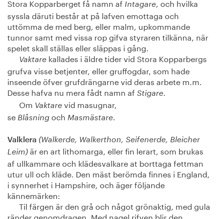
Stora Kopparberget få namn af
, och hvilka
Intagare
syssla däruti består at på lafven emottaga och
uttömma de med berg, eller malm, upkommande
tunnor samt med vissa rop gifva styraren tilkänna, när
spelet skall ställas eller släppas i gång.
kallades i äldre tider vid Stora Kopparbergs
Vaktare
grufva visse betjenter, eller gruffogdar, som hade
inseende öfver grufdrängarne vid deras arbete m.m.
Desse hafva nu mera fådt namn af
.
Stigare
Om
vid masugnar,
Vaktare
se
och
.
Blåsning
Masmästare
Valklera
(Walkerde, Walkerthon, Seifenerde, Bleicher
är en art lithomarga, eller fin lerart, som brukas
Leim)
af ullkammare och klädesvalkare at borttaga fettman
utur ull och kläde. Den mäst berömda finnes i England,
i synnerhet i Hampshire, och äger följande
kännemärken:
Til färgen är den grå och något grönaktig, med gula
ränder genomdragen. Med nagel rifven blir den