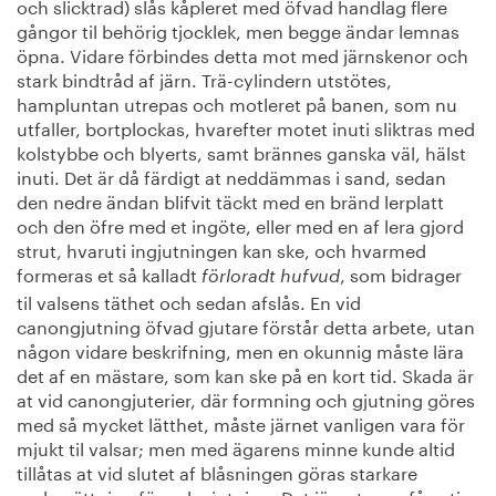
och slicktrad) slås kåpleret med öfvad handlag flere
gångor til behörig tjocklek, men begge ändar lemnas
öpna. Vidare förbindes detta mot med järnskenor och
stark bindtråd af järn. Trä-cylindern utstötes,
hampluntan utrepas och motleret på banen, som nu
utfaller, bortplockas, hvarefter motet inuti sliktras med
kolstybbe och blyerts, samt brännes ganska väl, hälst
inuti. Det är då färdigt at neddämmas i sand, sedan
den nedre ändan blifvit täckt med en bränd lerplatt
och den öfre med et ingöte, eller med en af lera gjord
strut, hvaruti ingjutningen kan ske, och hvarmed
formeras et så kalladt
, som bidrager
förloradt hufvud
til valsens täthet och sedan afslås. En vid
canongjutning öfvad gjutare förstår detta arbete, utan
någon vidare beskrifning, men en okunnig måste lära
det af en mästare, som kan ske på en kort tid. Skada är
at vid canongjuterier, där formning och gjutning göres
med så mycket lätthet, måste järnet vanligen vara för
mjukt til valsar; men med ägarens minne kunde altid
tillåtas at vid slutet af blåsningen göras starkare
malmsättning för valsgjutning. Det järnet som fås uti