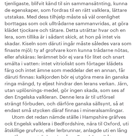
tjenligaste, blifvit känd til sin sammansätnting, kunna
de egenskaper, som fordras til en rätt valklera, lättare
utstakas. Med dess tilhjelp måste så väl orenlighet
borttagas som ock ulltrådarne sammanvridas, at göra
klädet tjockare och tätare. Detta uträttar hvar och en
lera, som tillika är i sådant skick, at hon på intet vis
skadar. Kiseln som däruti ingår måste således vara som
finaste mjöl; ty af grofvare korn kunna trådarne nötas,
eller afskäras: lerämnet bör ej vara för litet och snart
smälta i vatten: intet vitrioliskt som förtager klädets
färg och intet ämne som meddelar det en annan, får
däruti finnas: kalkjorden bör ej utgöra mera än ganska
ringa mängd, ty eljest hindrar den lerans verkan. Järn,
utan uplösnings-medel, gör ingen skada, som ses af
den Engelska valkleran. Denne lera är til utförsel
strängt förbuden, och därföre ganska sällsynt, så at
endast små stycken däraf finnas i mineralsamlingar.
Utom det redan nämde ställe i Hampshire gräfves
ock Engelsk valklera i Bedfordshire, nära til Oxford, uti
åtskillige grufvor, eller lerbrunnar, anlagde uti en lång