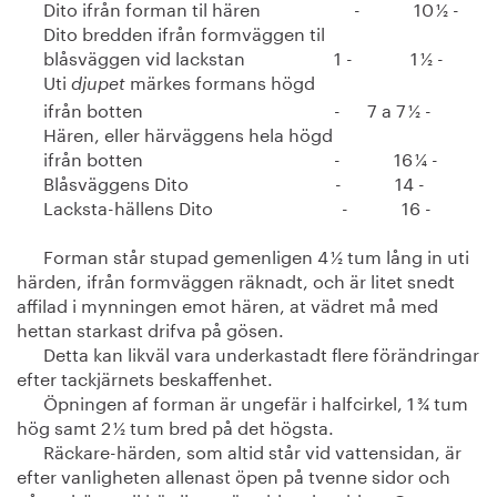
Dito ifrån forman til hären - 10 ½ -
Dito bredden ifrån formväggen til
blåsväggen vid lackstan 1 - 1 ½ -
Uti
märkes formans högd
djupet
ifrån botten - 7 a 7 ½ -
Hären, eller härväggens hela högd
ifrån botten - 16 ¼ -
Blåsväggens Dito - 14 -
Lacksta-hällens Dito - 16 -
Forman står stupad gemenligen 4 ½ tum lång in uti
härden, ifrån formväggen räknadt, och är litet snedt
affilad i mynningen emot hären, at vädret må med
hettan starkast drifva på gösen.
Detta kan likväl vara underkastadt flere förändringar
efter tackjärnets beskaffenhet.
Öpningen af forman är ungefär i halfcirkel, 1 ¾ tum
hög samt 2 ½ tum bred på det högsta.
Räckare-härden, som altid står vid vattensidan, är
efter vanligheten allenast öpen på tvenne sidor och