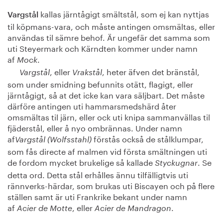
kallas järntågigt smältstål, som ej kan nyttjas
Vargstål
til köpmans-vara, och måste antingen omsmältas, eller
användas til sämre behof. Är ungefär det samma som
uti Steyermark och Kärndten kommer under namn
af
.
Mock
, eller
, heter äfven det bränstål,
Vargstål
Vrakstål
som under smidning befunnits otätt, flagigt, eller
järntågigt, så at det icke kan vara säljbart. Det måste
därföre antingen uti hammarsmedshärd åter
omsmältas til järn, eller ock uti knipa sammanvällas til
fjäderstål, eller å nyo ombrännas. Under namn
af
förstås också de stålklumpar,
Vargstål (Wolfsstahl)
som fås directe af malmen vid första smältningen uti
de fordom mycket brukelige så kallade
. Se
Styckugnar
detta ord. Detta stål erhålles ännu tilfälligtvis uti
rännverks-härdar, som brukas uti Biscayen och på flere
ställen samt är uti Frankrike bekant under namn
af
, eller
.
Acier de Motte
Acier de Mandragon