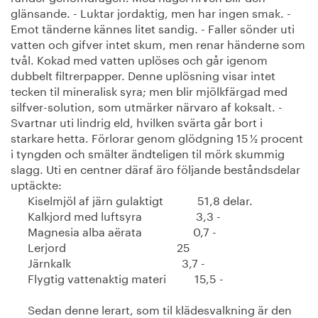
glänsande. - Luktar jordaktig, men har ingen smak. -
Emot tänderne kännes litet sandig. - Faller sönder uti
vatten och gifver intet skum, men renar händerne som
tvål. Kokad med vatten uplöses och går igenom
dubbelt filtrerpapper. Denne uplösning visar intet
tecken til mineralisk syra; men blir mjölkfärgad med
silfver-solution, som utmärker närvaro af koksalt. -
Svartnar uti lindrig eld, hvilken svärta går bort i
starkare hetta. Förlorar genom glödgning 15 ½ procent
i tyngden och smälter ändteligen til mörk skummig
slagg. Uti en centner däraf äro följande beståndsdelar
uptäckte:
Kiselmjöl af järn gulaktigt 51,8 delar.
Kalkjord med luftsyra 3,3 -
Magnesia alba aërata 0,7 -
Lerjord 25
Järnkalk 3,7 -
Flygtig vattenaktig materi 15,5 -
Sedan denne lerart, som til klädesvalkning är den