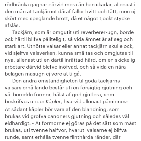
rödbräcka gagnar därvid mera än han skadar, allenast i
den mån at tackjärnet däraf faller hvitt och tätt, men ej
skört med speglande brott, då et något tjockt stycke
afslås.
Tackjärn, som är omgutit uti reverberer-ugn, borde
ock härtil blifva påliteligit, så vida ämnet är af seg och
stark art. Utnötte valsar eller annat tackjärn skulle ock,
vid sjelfva valsverken, kunna smältas och omgjutas til
nya, allenast uti en därtil inrättad härd, om en skickelig
arbetare därvid blefve inöfvad, och så vida en nära
belägen masugn ej vore at tilgå.
Den andra omständigheten til goda tackjärns-
valsars erhållande består uti en försigtig gjutning och
väl beredde formor, hälst af god gjutlera, som
beskrifves under
, hvarvid allenast påminnes: -
Kåpler
At sådant kåpler bör vara af den blandning, som
brukas vid grofva canoners gjutning och således väl
eldhärdigt: - At formorne ej göras på det sätt som mäst
brukas, uti tvenne halfvor, hvaruti valsarne ej blifva
runde, samt erhålla tvenne flinthårda ränder, där