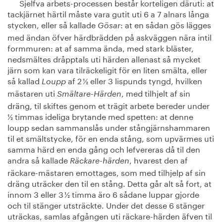
Sjelfva arbets-processen består korteligen däruti: at
tackjärnet härtil måste vara gutit uti 6 a 7 alnars långa
stycken, eller så kallade
: at en sådan gös lägges
Gösar
med ändan öfver härdbrädden på askväggen nära intil
formmuren: at af samma ända, med stark bläster,
nedsmältes dråpptals uti härden allenast så mycket
järn som kan vara tilräckeligit för en liten smälta, eller
så kallad
af 2 ½ eller 3 lispunds tyngd, hvilken
Loupp
mästaren uti
, med tilhjelt af sin
Smältare-Härden
dräng, til skiftes genom et trägit arbete bereder under
½ timmas ideliga brytande med spetten: at denne
loupp sedan sammanslås under stångjärnshammaren
til et smältstycke, för en enda stång, som upvärmes uti
samma härd en enda gång och lefvereras då til den
andra så kallade
, hvarest den af
Räckare-härden
räckare-mästaren emottages, som med tilhjelp af sin
dräng uträcker den til en stång. Detta går alt så fort, at
innom 3 eller 3 ½ timma äro 6 sådane luppar gjorde
och til stänger utsträckte. Under det desse 6 stänger
uträckas, samlas afgången uti räckare-härden äfven til