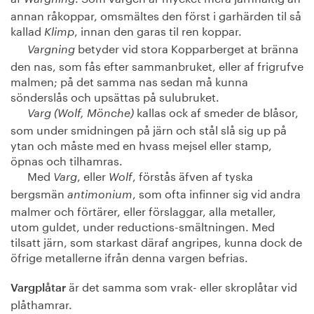
annan råkoppar, omsmältes den först i garhärden til så
kallad
, innan den garas til ren koppar.
Klimp
betyder vid stora Kopparberget at bränna
Vargning
den nas, som fås efter sammanbruket, eller af frigrufve
malmen; på det samma nas sedan må kunna
sönderslås och upsättas på sulubruket.
kallas ock af smeder de blåsor,
Varg (Wolf, Mönche)
som under smidningen på järn och stål slå sig up på
ytan och måste med en hvass mejsel eller stamp,
öpnas och tilhamras.
Med
, eller
, förstås äfven af tyska
Varg
Wolf
bergsmän
, som ofta infinner sig vid andra
antimonium
malmer och förtärer, eller förslaggar, alla metaller,
utom guldet, under reductions-smältningen. Med
tilsatt järn, som starkast däraf angripes, kunna dock de
öfrige metallerne ifrån denna vargen befrias.
är det samma som vrak- eller skroplåtar vid
Vargplåtar
plåthamrar.