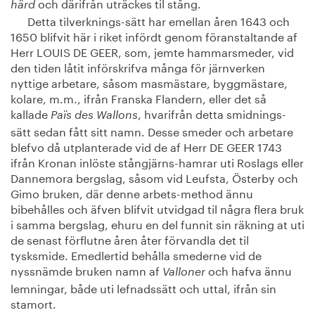
och därifrån uträckes til stång.
härd
Detta tilverknings-sätt har emellan åren 1643 och
1650 blifvit här i riket infördt genom föranstaltande af
Herr LOUIS DE GEER, som, jemte hammarsmeder, vid
den tiden låtit införskrifva många för järnverken
nyttige arbetare, såsom masmästare, byggmästare,
kolare, m.m., ifrån Franska Flandern, eller det så
kallade
, hvarifrån detta smidnings-
Païs des Wallons
sätt sedan fått sitt namn. Desse smeder och arbetare
blefvo då utplanterade vid de af Herr DE GEER 1743
ifrån Kronan inlöste stångjärns-hamrar uti Roslags eller
Dannemora bergslag, såsom vid Leufsta, Österby och
Gimo bruken, där denne arbets-method ännu
bibehålles och äfven blifvit utvidgad til några flera bruk
i samma bergslag, ehuru en del funnit sin räkning at uti
de senast förflutne åren åter förvandla det til
tysksmide. Emedlertid behålla smederne vid de
nyssnämde bruken namn af
och hafva ännu
Valloner
lemningar, både uti lefnadssätt och uttal, ifrån sin
stamort.