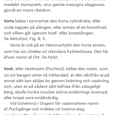
medelst stampverk, utur gamla masugns slaggvarp,
gjordt en mans rikedom.
kallas i synnerhet den korta cylindriska, eller
Varta
unda tappen på slängen, eller armen af en konsthvef,
och vilken går igenom hvef- eller korpstången.
Se
, Fig. 8,
.
Vattuhjul
h
är ock på en
den korta armen,
Varta
Hammarhylst
som har sin rörelse uti rätsulans hylsterbössa. Den får
äfven namn af
. Se
.
Ort
Hylst
, eller
, kallas den malm, som
Vask
Vaskmalm (Pocherz)
uti sin bergart sitter så inblandad, at den därifrån ej på
annat sätt kan skiljas än genom bokning och vaskning
och, utan at på sådant sätt befrias ifrån odugeligt
berg, skulle fordra mycket större smältnings-kostnad,
eller knapt vara smältvärdig.
Vid Schemniz i Ungern får vaskmalmen namn
af
och indelas uti tvenne slag;
Pochgånge
nemligen
och
. En centner af