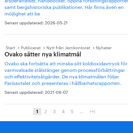
samt bergshistoriska publikationer. Här finns även en
möjlighet att be
Senast uppdaterad:
2026-05-21
Start
Publicerat
Nytt från Jernkontoret
Nyheter
Ovako sätter nya klimatmål
Ovako ska fortsätta att minska sitt koldioxidavtryck för
varmvalsade stålstänger genom processförbättringar
och effektivitetsåtgärder. De nya klimatmålen följer
Parisavtalet och presenteras i hållbarhetsrapporten.
Senast uppdaterad:
2021-06-07
2
3
4
5
…
>>|
1