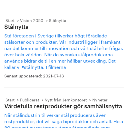
Start
Vision 2050
Stålnytta
Stålnytta
Stålföretagen i Sverige tillverkar högt förädlade
stålsorter och produkter. Vår industri ligger i framkant
när det kommer till innovation och vårt stål efterfrågas
över hela världen. När de svenska stålprodukterna
används bidrar de till en mer hållbar utveckling. Det
kallar vi #stålnytta. I filmerna
Senast uppdaterad:
2021-07-13
Start
Publicerat
Nytt från Jernkontoret
Nyheter
Värdefulla restprodukter gör samhällsnytta
När stålindustrin tillverkar stål produceras även
restprodukter, det vill säga biprodukter och avfall. Hela
80 procent av restprodukterna återanvänds som