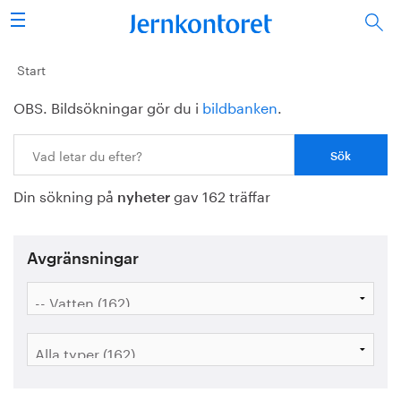
Sök
Stålindustrin
Start
OBS. Bildsökningar gör du i
bildbanken
.
Vision 2050
Sök:
Forskning/utbildning
Din sökning på
gav 162 träffar
Energi/miljö
nyheter
Vi tycker
Avgränsningar
Publicerat
Bildbank
Om oss