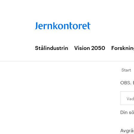
Stålindustrin
Vision 2050
Forsknin
Start
OBS. 
Sök:
Din s
Avgrä