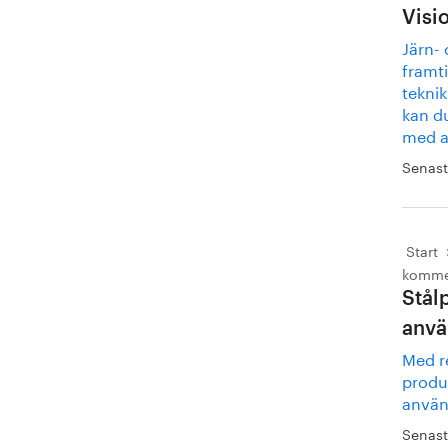
Visi
Järn-
framti
teknik
kan d
med at
Senast
Start
kommer
Stål
anvä
Med re
produ
använ
Senast