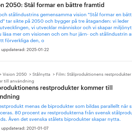
on 2050: Stål formar en bättre framtid
 och stålindustrins gemensamma vision "Stål formar en bätt
d" tar sikte på 2050 och bygger på tre åtaganden: vi leder
utvecklingen, vi utvecklar människor och vi skapar miljöny
u läsa mer om visionen och om hur järn- och stålindustrin a
t förverkliga den, o
 uppdaterad:
2025-01-22
Vision 2050
Stålnytta
Film: Stålproduktionens restprodukter
 till användning
produktionens restprodukter kommer till
ndning
stprodukt menas de biprodukter som bildas parallellt när s
ceras. 80 procent av restprodukterna från svensk stålprod
ds. Även det svenska stålets biprodukter skapar nytta.
 uppdaterad:
2021-01-07