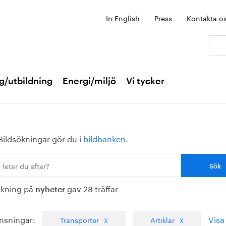
In English
Press
Kontakta o
Sök:
g/utbildning
Energi/miljö
Vi tycker
Bildsökningar gör du i
bildbanken
.
ökning på
gav 28 träffar
nyheter
nsningar:
Visa 
Transporter
Artiklar