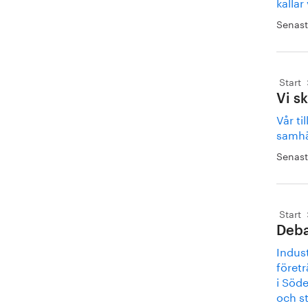
kallar
Senast
Start
Vi s
Vår ti
samhä
Senast
Start
Deba
Indust
företr
i Söde
och st