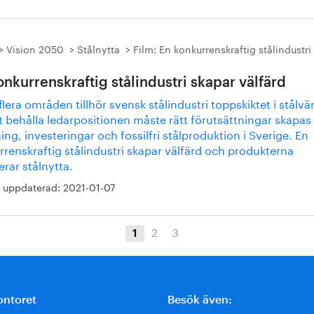
Vision 2050
Stålnytta
Film: En konkurrenskraftig stålindustri
d
onkurrenskraftig stålindustri skapar välfärd
lera områden tillhör svensk stålindustri toppskiktet i stålvä
t behålla ledarpositionen måste rätt förutsättningar skapas 
ing, investeringar och fossilfri stålproduktion i Sverige. En
renskraftig stålindustri skapar välfärd och produkterna
rar stålnytta.
 uppdaterad:
2021-01-07
2
3
1
ontoret
Besök även: