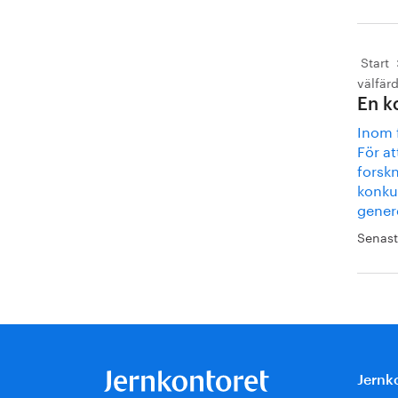
Start
välfär
En k
Inom f
För at
forskn
konkur
genere
Senast
Jernk