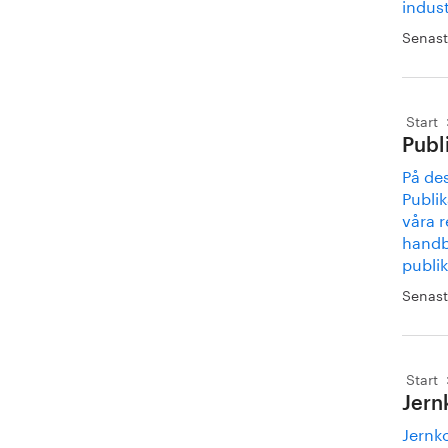
indust
Senast
Start
Publ
På des
Publik
våra 
handb
publik
Senast
Start
Jern
Jernko