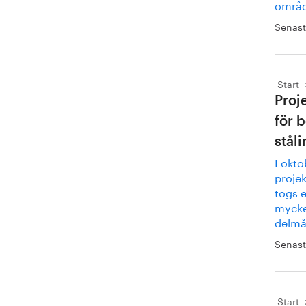
områd
Senast
Start
Proj
för 
ståli
I okto
projek
togs e
mycket
delmål
Senast
Start