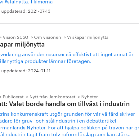
 vi #stålnytta. I filmerna
 uppdaterad:
2021-07-13
Vision 2050
Om visionen
Vi skapar miljönytta
kapar miljönytta
llverkning använder resurser så effektivt att inget annat än
llsnyttiga produkter lämnar företagen.
 uppdaterad:
2024-01-11
Publicerat
Nytt från Jernkontoret
Nyheter
tt: Valet borde handla om tillväxt i industrin
rins konkurrenskraft utgör grunden för vår välfärd skriver
ädare för gruv- och stålindustrin i en debattartikel
rmanlands Nyheter. För att hjälpa politiken på traven har g
ålindustrin tagit fram tolv reformförslag som kan stärka