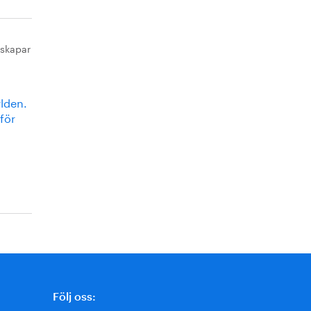
 skapar
rlden.
för
Följ oss: