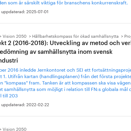
en som är särskilt viktiga för branschens konkurrenskraft.
 uppdaterad:
2025-07-01
Vision 2050
Hållbarhetskompass för ökad samhällsnytta
Pro
ekt 2 (2016-2018): Utveckling av metod och ve
bedömning av samhällsnytta inom svensk
ndustri
ber 2016 inledde Jernkontoret och SEI ett fortsättningsprojek
t 1. Utifrån kartan (handlingsplanen) från det första projekt
n "kompass" fram. Tanken är att kompassen ska visa vägen t
 samhällsnytta som möjligt i relation till FN:s globala mål 
 till 203
 uppdaterad:
2022-02-22
Vision 2050