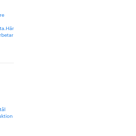
re
tta.Här
rbetar
tål
uktion