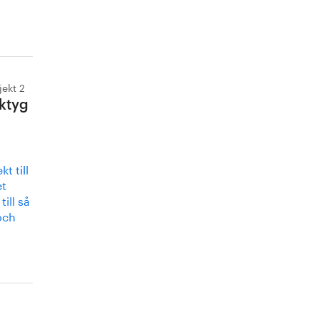
jekt 2
rktyg
t till
et
ill så
och