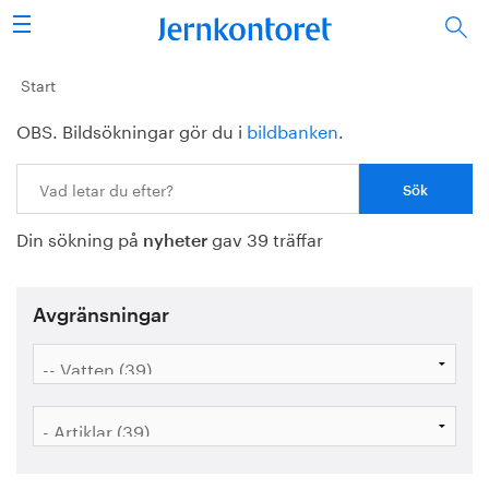
Sök
Stålindustrin
Start
OBS. Bildsökningar gör du i
bildbanken
.
Vision 2050
Sök:
Forskning/utbildning
Din sökning på
gav 39 träffar
Energi/miljö
nyheter
Vi tycker
Avgränsningar
Publicerat
Bildbank
Om oss