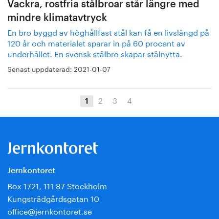
Vackra, rostfria stålbroar står längre med
mindre klimatavtryck
En bro byggd av höghållfast stål kan få en livslängd på
120 år och materialet sparar in på 60 procent av
underhållet. En svensk stålbro skapar stålnytta.
Senast uppdaterad:
2021-01-07
2
3
4
1
Jernkontoret
Box 1721, 111 87 Stockholm
Kungsträdgårdsgatan 10
office@jernkontoret.se