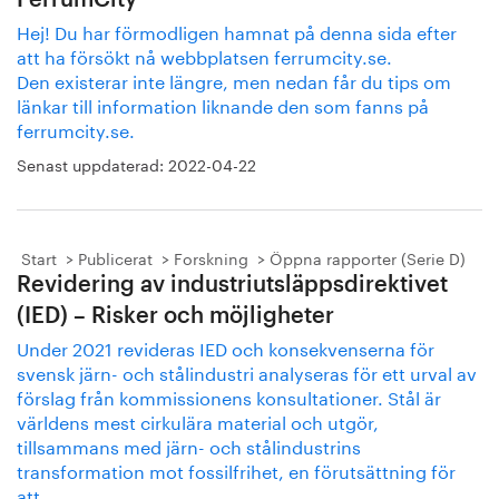
FerrumCity
Hej! Du har förmodligen hamnat på denna sida efter
att ha försökt nå webbplatsen ferrumcity.se.
Den existerar inte längre, men nedan får du tips om
länkar till information liknande den som fanns på
ferrumcity.se.
Senast uppdaterad:
2022-04-22
Start
Publicerat
Forskning
Öppna rapporter (Serie D)
Revidering av industriutsläppsdirektivet
(IED) – Risker och möjligheter
Under 2021 revideras IED och konsekvenserna för
svensk järn- och stålindustri analyseras för ett urval av
förslag från kommissionens konsultationer. Stål är
världens mest cirkulära material och utgör,
tillsammans med järn- och stålindustrins
transformation mot fossilfrihet, en förutsättning för
att