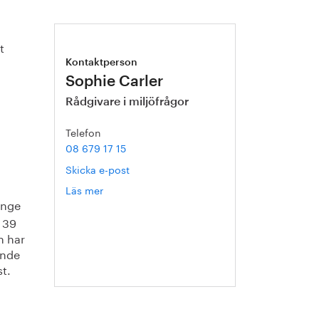
t
Kontaktperson
Sophie Carler
Rådgivare i miljöfrågor
Telefon
08 679 17 15
Skicka e-post
Läs mer
om
änge
Sophie
Carler
 39
n har
ande
t.