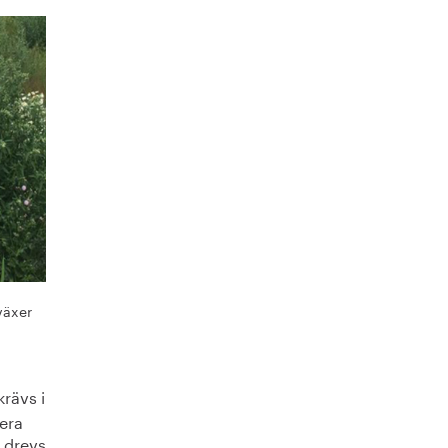
växer
krävs i
iera
 drevs