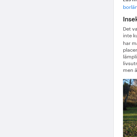
borlä
Inse
Det v
inte 
har m
place
lämpl
livsut
men ä