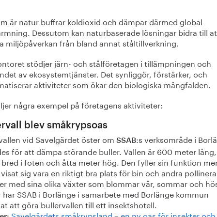
som är natur buffrar koldioxid och dämpar därmed global
rmning. Dessutom kan naturbaserade lösningar bidra till at
 miljöpåverkan från bland annat ståltillverkning.
ntoret stödjer järn- och stålföretagen i tillämpningen och
ndet av ekosystemtjänster. Det synliggör, förstärker, och
matiserar aktiviteter som ökar den biologiska mångfalden.
ljer några exempel på företagens aktiviteter:
ervall blev småkrypsoas
rvallen vid Savelgärdet öster om
:s verksområde i Borl
SSAB
es för att dämpa störande buller. Vallen är 600 meter lång,
bred i foten och åtta meter hög. Den fyller sin funktion me
visat sig vara en riktigt bra plats för bin och andra polliner
ter med sina olika växter som blommar vår, sommar och hös
r har SSAB i Borlänge i samarbete med Borlänge kommun
at att göra bullervallen till ett insektshotell.
Savelgärdets småkrypsland – en ny oas för insekter och
er: