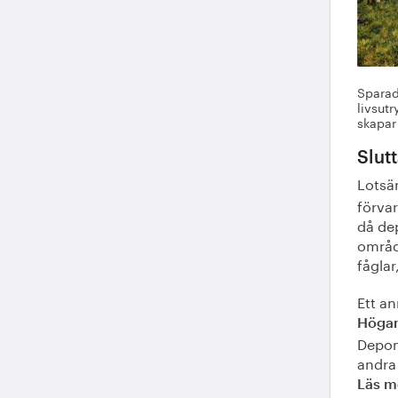
Sparad
livsut
skapar 
Slut
Lotsä
förvar
då dep
områd
fåglar
Ett a
Höga
Depon
andra
Läs m