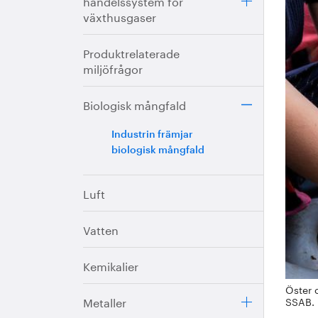
handelssystem för
växthusgaser
Produktrelaterade
miljöfrågor
Biologisk mångfald
Industrin främjar
biologisk mångfald
Luft
Vatten
Kemikalier
Öster 
Metaller
SSAB.