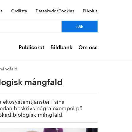
ss
Ordlista
Dataskydd/Cookies
PIAplus
Publicerat
Bildbank
Om oss
 mångfald
ologisk mångfald
a ekosystemtjänster i sina
Nedan beskrivs några exempel på
 ökad biologisk mångfald.