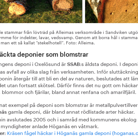
e stammar från lövträd på Alleimas verksområde i Sandviken utgö
rymme för indekter, lavar, vedsvamp. Genom att borra hål i stamm
man ett så kallat ”stekelhotell”. Foto: Alleima.
täckta deponier som blomstrar
ngens deponi i Oxelösund är
:s äldsta deponi. I depon
SSAB
as avfall av olika slag från verksamheten. Inför sluttäcknin
onin återgår till att bli en del av naturen, beslutades att l
et utan fortsatt skötsel. Därför finns det nu gott om häcka
, blommor och fjärilar, bland annat renfana och amarilfjäril.
nnat exempel på deponi som blomstrar är metallpulvertillve
gamla deponi, där bland annat rödlistade arter häckar.
näs
in avslutades 2005 och i samråd med kommunens ekolog
 myndigheter anlade Höganäs en våtmark.
Kräsen fågel häckar i Höganäs gamla deponi (hoganas.
er: