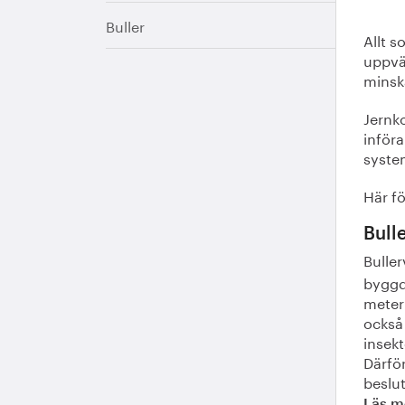
Buller
Allt 
uppvä
minska
Jernko
införa
syste
Här fö
Bull
Bulle
byggd
meter 
också 
insek
Därfö
beslut
Läs m