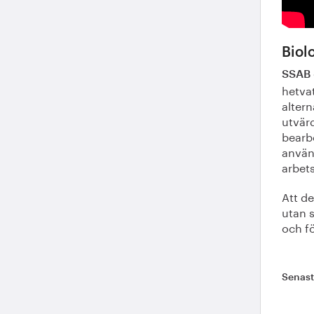
Biol
SSAB
hetva
alter
utvär
bearb
använ
arbet
Att d
utan s
och fö
Senas