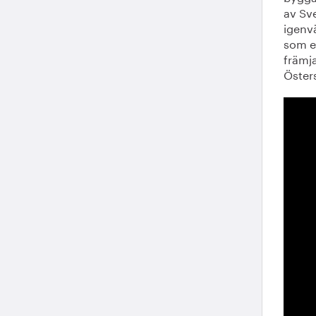
av Sv
igenv
som en
främja
Öster