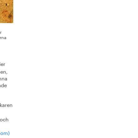
r
arna
ier
gen,
ämna
nde
rkaren
 och
com)