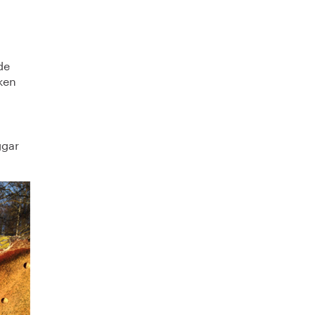
de
ken
ggar