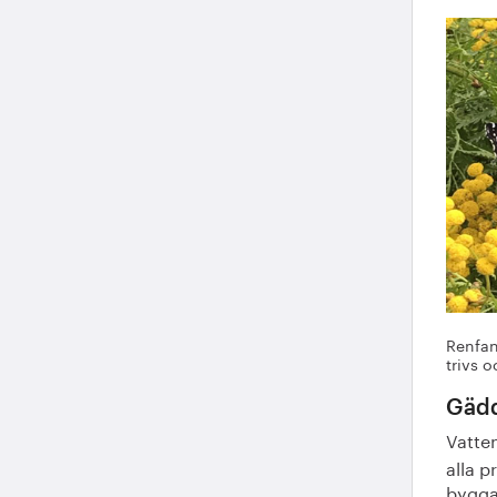
Renfan
trivs 
Gädd
Vatte
alla p
bygga