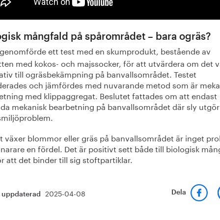
ogisk mångfald på spårområdet – bara ogräs?
genomförde ett test med en skumprodukt, bestående av
tten med kokos- och majssocker, för att utvärdera om det v
nativ till ogräsbekämpning på banvallsområdet. Testet
derades och jämfördes med nuvarande metod som är meka
etning med klippaggregat. Beslutet fattades om att endast
da mekanisk bearbetning på banvallsområdet där sly utgör
smiljöproblem.
et växer blommor eller gräs på banvallsområdet är inget pr
narare en fördel. Det är positivt sett både till biologisk mån
r att det binder till sig stoftpartiklar.
2025-04-08
Dela
t uppdaterad