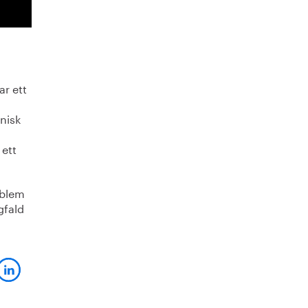
ar ett
nisk
 ett
oblem
gfald