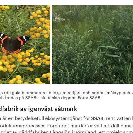
a (de gula blommorna i bild), amiralfjäril och andra småkryp och 
och frodas på SSAB:s sluttäckta deponi. Foto: SSAB.
fabrik av igenväxt våtmark
n är en betydelsefull ekosystemtjänst för
rent vatten 
SSAB,
roduktionsprocesser. Företaget har därför valt att delfinans
ndet av gäddfabriken Långsjön i Sörmland, ett projekt som