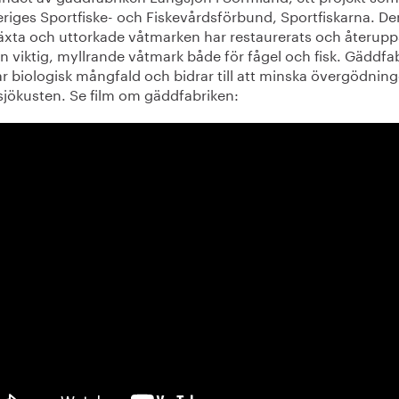
eriges Sportfiske- och Fiskevårdsförbund, Sportfiskarna. De
äxta och uttorkade våtmarken har restaurerats och återupp
 viktig, myllrande våtmark både för fågel och fisk. Gäddfa
r biologisk mångfald och bidrar till att minska övergödning
sjökusten. Se film om gäddfabriken: