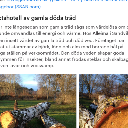
ngebor (SSAB.com)
ktshotell av gamla döda träd
ar inte längesedan som gamla träd sågs som värdelösa om 
kunde omvandlas till energi och värme. Hos
i Sandvi
Alleima
an insett värdet av gamla träd och död ved. Företaget har
rat ut stammar av björk, lönn och alm med borrade hål på
iga ställen på verksområdet. Den döda veden skapar goda
rymmen för insekter, bland annat frodas steklar och skalba
ven lavar och vedsvamp.