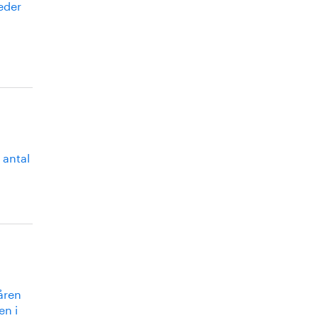
eder
 antal
åren
en i