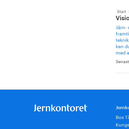
Start
Visi
Järn-
framti
teknik
kan d
med at
Senast
Jernk
Box 1
Kungs