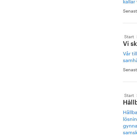
kallar
Senast
Start
Vi s
Vår ti
samhä
Senast
Start
Håll
Hållb
lösni
gynna
samsk