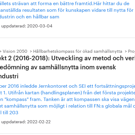
lets strävan att forma en bättre framtid.Här hittar du de
ställda resultaten som för kunskapen vidare till nytta för
dustrin och en hållbar sam
 uppdaterad:
2020-03-04
Vision 2050
Hållbarhetskompass för ökad samhällsnytta
Pro
ekt 2 (2016-2018): Utveckling av metod och ve
bedömning av samhällsnytta inom svensk
ndustri
ber 2016 inledde Jernkontoret och SEI ett fortsättningsprojek
t 1. Utifrån kartan (handlingsplanen) från det första projekt
n "kompass" fram. Tanken är att kompassen ska visa vägen t
 samhällsnytta som möjligt i relation till FN:s globala mål 
 till 203
 uppdaterad:
2022-02-22