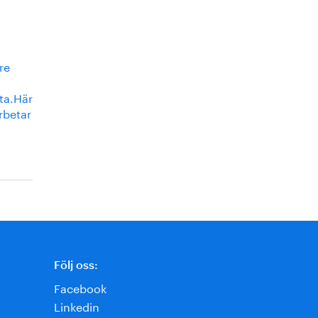
re
tta.Här
rbetar
Följ oss:
Facebook
Linkedin