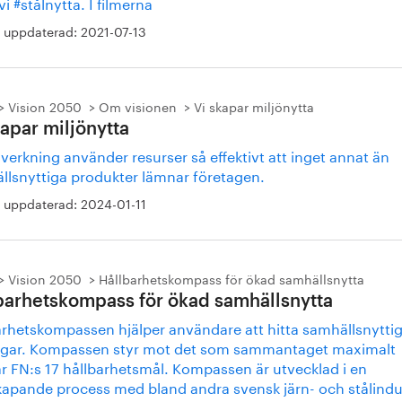
 vi #stålnytta. I filmerna
 uppdaterad:
2021-07-13
Vision 2050
Om visionen
Vi skapar miljönytta
kapar miljönytta
llverkning använder resurser så effektivt att inget annat än
llsnyttiga produkter lämnar företagen.
 uppdaterad:
2024-01-11
Vision 2050
Hållbarhetskompass för ökad samhällsnytta
barhetskompass för ökad samhällsnytta
arhetskompassen hjälper användare att hitta samhällsnytti
ngar. Kompassen styr mot det som sammantaget maximalt
r FN:s 17 hållbarhetsmål. Kompassen är utvecklad i en
apande process med bland andra svensk järn- och stålindu