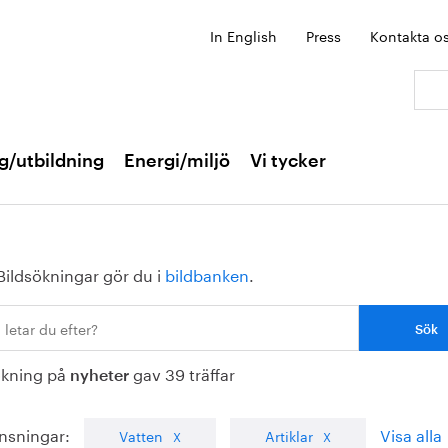
In English
Press
Kontakta o
Sök:
g/utbildning
Energi/miljö
Vi tycker
Bildsökningar gör du i
bildbanken
.
ökning på
gav 39 träffar
nyheter
nsningar:
Visa alla
Vatten
Artiklar