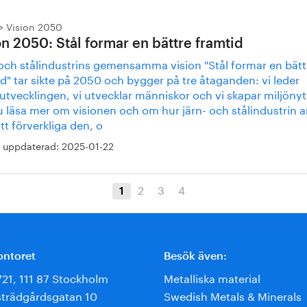
Vision 2050
on 2050: Stål formar en bättre framtid
 och stålindustrins gemensamma vision "Stål formar en bätt
d" tar sikte på 2050 och bygger på tre åtaganden: vi leder
utvecklingen, vi utvecklar människor och vi skapar miljöny
u läsa mer om visionen och om hur järn- och stålindustrin a
t förverkliga den, o
 uppdaterad:
2025-01-22
2
3
4
1
ontoret
Besök även:
721, 111 87 Stockholm
Metalliska material
trädgårdsgatan 10
Swedish Metals & Minerals