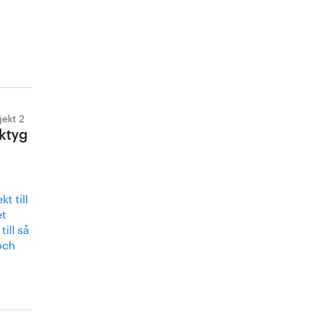
jekt 2
rktyg
t till
et
ill så
och