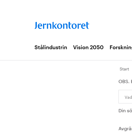
Stålindustrin
Vision 2050
Forsknin
Start
OBS. 
Sök:
Din s
Avgrä