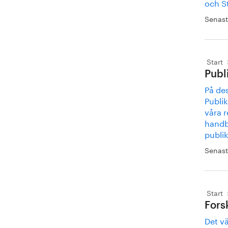
och St
Senast
Start
Publ
På des
Publik
våra 
handb
publik
Senast
Start
Fors
Det vä