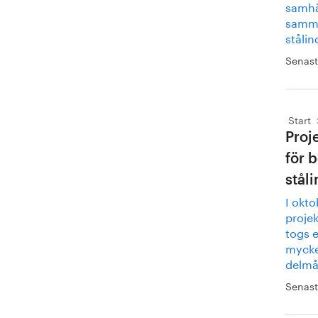
samhäl
samman
stålin
Senast
Start
Proj
för 
ståli
I okto
projek
togs e
mycket
delmål
Senast