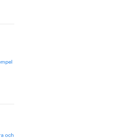
xempel
ora och