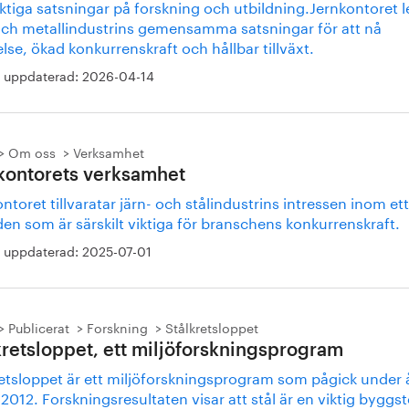
ktiga satsningar på forskning och utbildning.Jernkontoret l
 och metallindustrins gemensamma satsningar för att nå
lse, ökad konkurrenskraft och hållbar tillväxt.
 uppdaterad:
2026-04-14
Om oss
Verksamhet
kontorets verksamhet
ntoret tillvaratar järn- och stålindustrins intressen inom ett
en som är särskilt viktiga för branschens konkurrenskraft.
 uppdaterad:
2025-07-01
Publicerat
Forskning
Stålkretsloppet
kretsloppet, ett miljöforskningsprogram
retsloppet är ett miljöforskningsprogram som pågick under 
012. Forskningsresultaten visar att stål är en viktig byggst