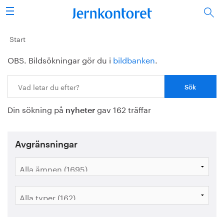
Sök
Stålindustrin
Start
OBS. Bildsökningar gör du i
bildbanken
.
Vision 2050
Sök:
Forskning/utbildning
Din sökning på
gav 162 träffar
Energi/miljö
nyheter
Vi tycker
Avgränsningar
Publicerat
Bildbank
Om oss