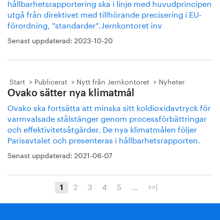
hållbarhetsrapportering ska i linje med huvudprincipen
utgå från direktivet med tillhörande precisering i EU-
förordning, "standarder".Jernkontoret inv
Senast uppdaterad:
2023-10-20
Start
Publicerat
Nytt från Jernkontoret
Nyheter
Ovako sätter nya klimatmål
Ovako ska fortsätta att minska sitt koldioxidavtryck för
varmvalsade stålstänger genom processförbättringar
och effektivitetsåtgärder. De nya klimatmålen följer
Parisavtalet och presenteras i hållbarhetsrapporten.
Senast uppdaterad:
2021-06-07
2
3
4
5
…
>>|
1