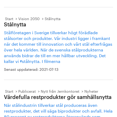
Start
Vision 2050
Stålnytta
Stålnytta
Stålföretagen i Sverige tillverkar högt förädlade
stålsorter och produkter. Vår industri ligger i framkant
när det kommer till innovation och vårt stål efterfrågas
över hela världen. När de svenska stålprodukterna
används bidrar de till en mer hållbar utveckling. Det
kallar vi #stålnytta. I filmerna
Senast uppdaterad:
2021-07-13
Start
Publicerat
Nytt från Jernkontoret
Nyheter
Värdefulla restprodukter gör samhällsnytta
När stålindustrin tillverkar stål produceras även
restprodukter, det vill säga biprodukter och avfall. Hela
80 procent av restprodukterna återanvänds som