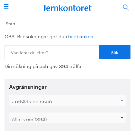
Sök
Stålindustrin
Start
OBS. Bildsökningar gör du i
bildbanken
.
Vision 2050
Sök:
Forskning/utbildning
Din sökning på
gav 394 träffar
Energi/miljö
och
Vi tycker
Avgränsningar
Publicerat
Bildbank
Om oss