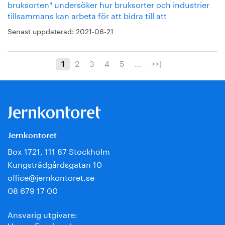
bruksorten" undersöker hur bruks­orter och industrier
tillsammans kan arbeta för att bidra till att
Senast uppdaterad:
2021-06-21
2
3
4
5
…
>>|
1
Jernkontoret
Box 1721, 111 87 Stockholm
Kungsträdgårdsgatan 10
office@jernkontoret.se
08 679 17 00
Ansvarig utgivare:
Hanna Escobar-Jansson