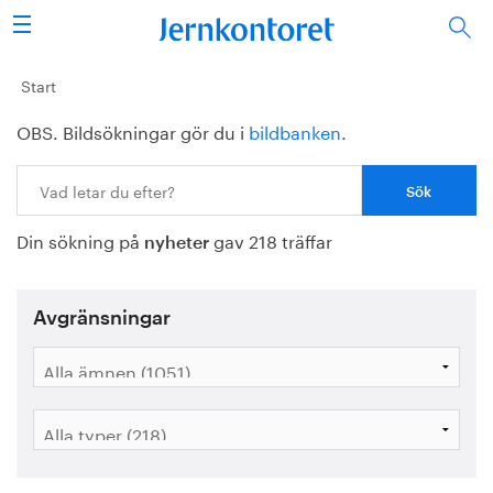
Sök
Stålindustrin
Start
OBS. Bildsökningar gör du i
bildbanken
.
Vision 2050
Sök:
Forskning/utbildning
Din sökning på
gav 218 träffar
Energi/miljö
nyheter
Vi tycker
Avgränsningar
Publicerat
Bildbank
Om oss