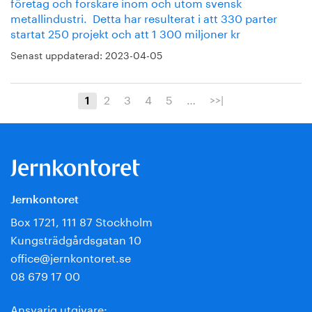
företag och forskare inom och utom svensk
metallindustri. Detta har resulterat i att 330 parter
startat 250 projekt och att 1 300 miljoner kr
Senast uppdaterad:
2023-04-05
2
3
4
5
…
>>|
1
Jernkontoret
Box 1721, 111 87 Stockholm
Kungsträdgårdsgatan 10
office@jernkontoret.se
08 679 17 00
Ansvarig utgivare: