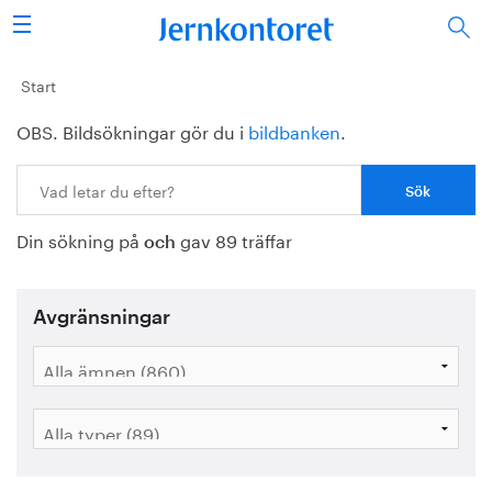
Sök
Stålindustrin
Start
OBS. Bildsökningar gör du i
bildbanken
.
Vision 2050
Sök:
Forskning/utbildning
Din sökning på
gav 89 träffar
Energi/miljö
och
Vi tycker
Avgränsningar
Publicerat
Bildbank
Om oss