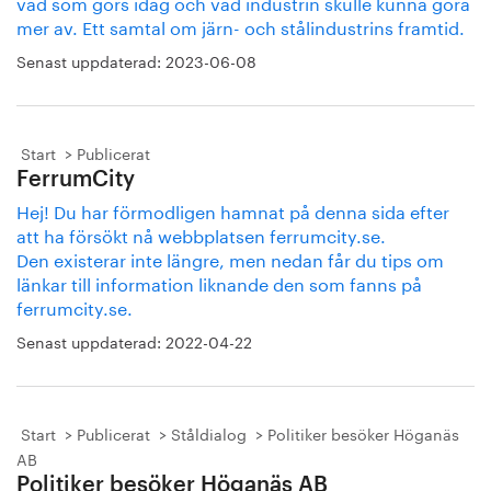
vad som görs idag och vad industrin skulle kunna göra
mer av. Ett samtal om järn- och stålindustrins framtid.
Senast uppdaterad:
2023-06-08
Start
Publicerat
FerrumCity
Hej! Du har förmodligen hamnat på denna sida efter
att ha försökt nå webbplatsen ferrumcity.se.
Den existerar inte längre, men nedan får du tips om
länkar till information liknande den som fanns på
ferrumcity.se.
Senast uppdaterad:
2022-04-22
Start
Publicerat
Ståldialog
Politiker besöker Höganäs
AB
Politiker besöker Höganäs AB