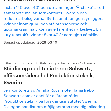
Listan 40 över 40 och Årets Fe
Listan "40 över 40" och utnämningen "Årets Fe" är ett
samarbete mellan Jernkontoret, Svemin och
Industriarbetsgivarna. Syftet är att årligen synliggöra
kvinnor inom gruv- och stålbranscherna och
uppmärksamma vikten av erfarenhet i yrkeslivet. En
jury utser 40 kvinnor över 40 år som gjort särskilda i
Senast uppdaterad:
2026-03-10
Start
Publicerat
Ståldialog
Tania Irebo Schwartz
Ståldialog med Tania Irebo Schwartz,
affärsområdeschef Produktionsteknik,
Swerim
Jernkontorets vd Annika Roos möter Tania Irebo
Schwartz som är chef för affärsområdet
Produktionsteknik på forskningsinstitutet Swerim.
Dialogen handlar om möjligheterna med digitalisering,