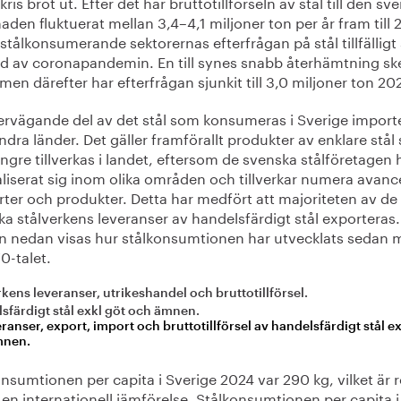
kris bröt ut. Efter det har bruttotillförseln av stål till den sv
den fluktuerat mellan 3,4–4,1 miljoner ton per år fram till
stålkonsumerande sektorernas efterfrågan på stål tillfälligt
öljd av coronapandemin. En till synes snabb återhämtning s
men därefter har efterfrågan sjunkit till 3,0 miljoner ton 20
ervägande del av det stål som konsumeras i Sverige import
ndra länder. Det gäller framförallt produkter av enklare stå
ängre tillverkas i landet, eftersom de svenska stålföretagen 
aliserat sig inom olika områden och tillverkar numera avan
rter och produkter. Detta har medfört att majoriteten av de
a stålverkens leveranser av handelsfärdigt stål exporteras.
en nedan visas hur stålkonsumtionen har utvecklats sedan 
0-talet.
rkens leveranser, utrikeshandel och bruttotillförsel.
sfärdigt stål exkl göt och ämnen.
nsumtionen per capita i Sverige 2024 var 290 kg, vilket är r
 en internationell jämförelse. Stålkonsumtionen per capita i