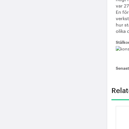
var 27
En för
verks
hur st
olika 
Stålko
Senas
Relat
St
öv