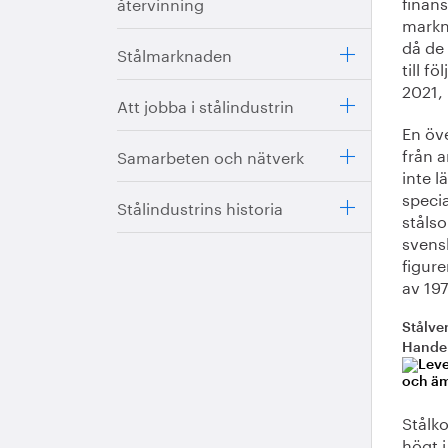
finans
återvinning
markna
då de 
Stålmarknaden
till f
2021, 
Att jobba i stålindustrin
En öv
från a
Samarbeten och nätverk
inte l
speci
Stålindustrins historia
stålso
svensk
figur
av 197
Stålve
Handel
Stålko
högt i