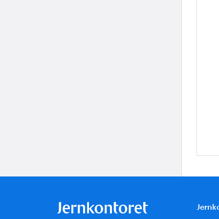
Je
Jernk