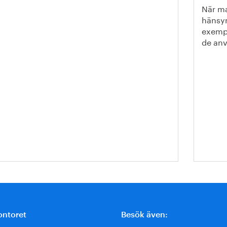
rnkontoret
När man
hänsyn 
exempe
de an
ontoret
Besök även: