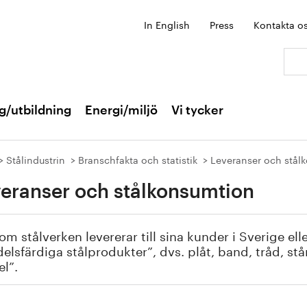
In English
Press
Kontakta o
Sök:
g/utbildning
Energi/miljö
Vi tycker
Stålindustrin
Branschfakta och statistik
Leveranser och stål
eranser och stålkonsumtion
om stålverken levererar till sina kunder i Sverige ell
elsfärdiga stålprodukter”, dvs. plåt, band, tråd, stån
el”.