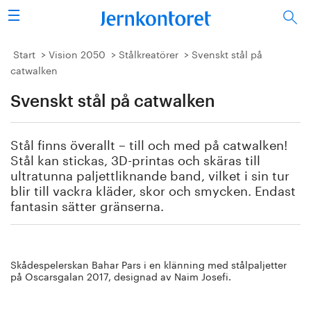
Sök
Stålindustrin
Start
Vision 2050
Stålkreatörer
Svenskt stål på
catwalken
Vision 2050
Svenskt stål på catwalken
Forskning/utbildning
Stål finns överallt – till och med på catwalken!
Energi/miljö
Stål kan stickas, 3D-printas och skäras till
ultratunna paljettliknande band, vilket i sin tur
blir till vackra kläder, skor och smycken. Endast
Vi tycker
fantasin sätter gränserna.
Publicerat
Bildbank
Skådespelerskan Bahar Pars i en klänning med stålpaljetter
på Oscarsgalan 2017, designad av Naim Josefi.
Om oss