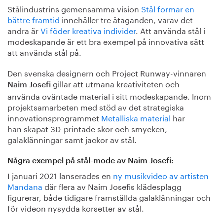
Stålindustrins gemensamma vision
Stål formar en
bättre framtid
innehåller tre åtaganden, varav det
andra är
Vi föder kreativa individer
. Att använda stål i
modeskapande är ett bra exempel på innovativa sätt
att använda stål på.
Den svenska designern och Project Runway-vinnaren
gillar att utmana kreativiteten och
Naim Josefi
använda oväntade material i sitt modeskapande. lnom
projektsamarbeten med stöd av det strategiska
innovationsprogrammet
Metalliska material
har
han skapat 3D-printade skor och smycken,
galaklänningar samt jackor av stål.
Några exempel på stål-mode av Naim Josefi:
I januari 2021 lanserades en
ny musikvideo av artisten
Mandana
där flera av Naim Josefis klädesplagg
figurerar, både tidigare framställda galaklänningar och
för videon nysydda korsetter av stål.