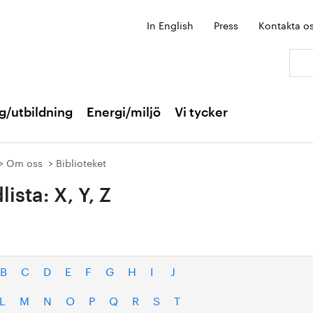
In English
Press
Kontakta o
Sök:
g/utbildning
Energi/miljö
Vi tycker
Om oss
Biblioteket
lista: X, Y, Z
B
C
D
E
F
G
H
I
J
L
M
N
O
P
Q
R
S
T