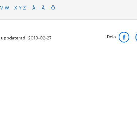
V W
X Y Z
Å
Ä
Ö
2019-02-27
Dela
t uppdaterad