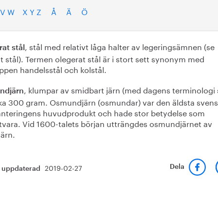
V W
X Y Z
Å
Ä
Ö
, stål med relativt låga halter av legeringsämnen (se
at stål
t stål). Termen olegerat stål är i stort sett synonym med
ppen handelsstål och kolstål.
, klumpar av smidbart järn (med dagens terminologi s
ndjärn
rka 300 gram. Osmundjärn (osmundar) var den äldsta sven
anteringens huvudprodukt och hade stor betydelse som
tvara. Vid 1600-talets början utträngdes osmundjärnet av
järn.
2019-02-27
Dela
t uppdaterad