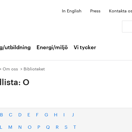
In English
Press
Kontakta o
Sök:
g/utbildning
Energi/miljö
Vi tycker
Om oss
Biblioteket
lista: O
B
C
D
E
F
G
H
I
J
L
M
N
O
P
Q
R
S
T