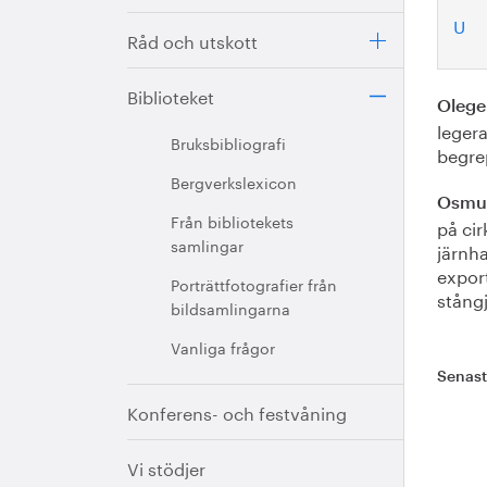
U
Råd och utskott
Biblioteket
Oleger
legera
Bruksbibliografi
begre
Bergverkslexicon
Osmu
Från bibliotekets
på ci
samlingar
järnh
expor
Porträttfotografier från
stång
bildsamlingarna
Vanliga frågor
Senas
Konferens- och festvåning
Vi stödjer